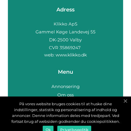
Adress
web:
www.klikko.dk
Menu
Annonsering
Om oss
Cookies
På vores website bruges cookies til at huske dine
indstillinger, statistik og personalisering af indhold og
Kontakta oss
annoncer. Denne information deles med tredjepart. Ved
Sitemap
fortsat brug af websiden godkender du cookiepolitikken.
Ok
Privatlivspolitik