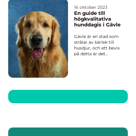
möjligheter för den
hästintresserade. Är
16 oktober 2023
du en av dem som
En guide till
finner glädje och
högkvalitativa
avkoppling i sadeln, är
hunddagis i Gävle
du på rätt ...
Gävle är en stad som
strålar av kärlek till
husdjur, och ett bevis
på detta är det
ständigt ökande
antalet hunddagis i
området. Dessa
inrättningar är en
skatt för hundägare
som behöver hjälp
med att ta hand om
sina pälsbeklädda
vänner, oavsett om
det...