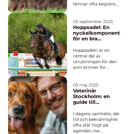
lämnar ofta begränsat
utrymme för
hundpromenader
mitt på dagen. Många
03 september 2025
hundägare i Tibro
Hoppsadel: En
söker därför en trygg
nyckelkomponent
och professionell
för en bra
lösning för sin
ridupplevelse
fyrbenta vän. Ett
Hoppsadeln är en
välskött Hunddagis
central del av
Tibro kan ge hunden
utrustningen för den
b...
som brinner för
hoppning. Utformad
för att optimera både
hästens och ryttarens
03 maj 2025
prestation och
Veterinär
komfort, är denna
Stockholm: en
sadel väsentlig för att
guide till
skapa en balans...
professionell
djurvård i
I dagens samhälle, där
hemmet
tid och bekvämlighet
ofta står högt på
agendan, har