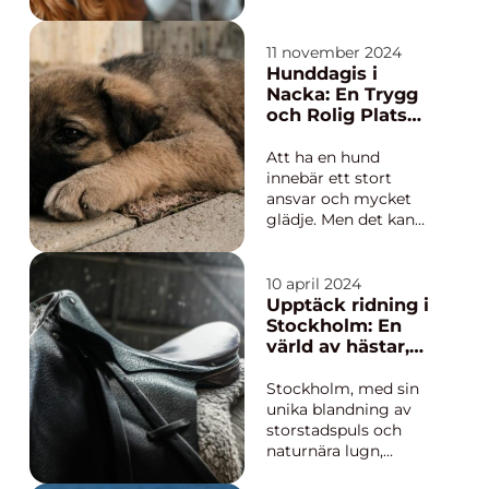
konceptet med
ambulerande
veterinärer fått ett
11 november 2024
uppsving. Särskilt i
Hunddagis i
storstadsregioner
Nacka: En Trygg
som Stockholm med
och Rolig Plats
sina hektiska livsstila...
för Ditt Husdjur
Att ha en hund
innebär ett stort
ansvar och mycket
glädje. Men det kan
ibland vara svårt att
jonglera jobb, familj
och socialt liv med
10 april 2024
behovet av att ge våra
Upptäck ridning i
fyrbenta vänner den
Stockholm: En
tid och
värld av hästar,
uppmärksamhet de
natur och äventyr
förtjä...
Stockholm, med sin
unika blandning av
storstadspuls och
naturnära lugn,
erbjuder fantastiska