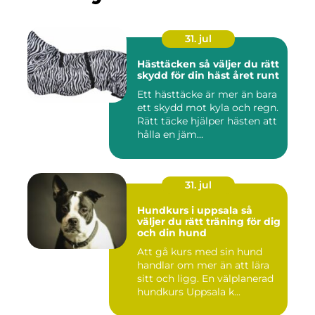
31. jul
Hästtäcken så väljer du rätt
skydd för din häst året runt
Ett hästtäcke är mer än bara
ett skydd mot kyla och regn.
Rätt täcke hjälper hästen att
hålla en jäm...
31. jul
Hundkurs i uppsala så
väljer du rätt träning för dig
och din hund
Att gå kurs med sin hund
handlar om mer än att lära
sitt och ligg. En välplanerad
hundkurs Uppsala k...