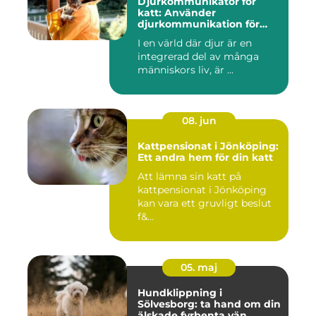
Djurkommunikatör för
katt: Använder
djurkommunikation för
behandling av djur
I en värld där djur är en
integrerad del av många
människors liv, är ...
08. jun
Kattpensionat i Jönköping:
Ett andra hem för din katt
Att lämna sin katt på
kattpensionat i Jönköping
kan vara ett gruvligt beslut
f&...
05. maj
Hundklippning i
Sölvesborg: ta hand om din
älskade fyrbenta vän