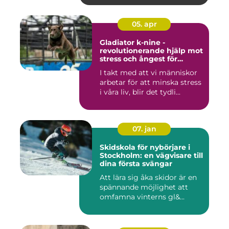
05. apr
Gladiator k-nine -
revolutionerande hjälp mot
stress och ångest för
hundar
I takt med att vi människor
arbetar för att minska stress
i våra liv, blir det tydli...
07. jan
Skidskola för nybörjare i
Stockholm: en vägvisare till
dina första svängar
Att lära sig åka skidor är en
spännande möjlighet att
omfamna vinterns gl&...