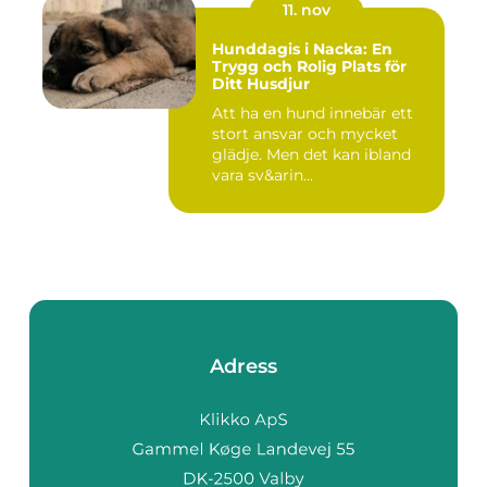
11. nov
Hunddagis i Nacka: En
Trygg och Rolig Plats för
Ditt Husdjur
Att ha en hund innebär ett
stort ansvar och mycket
glädje. Men det kan ibland
vara sv&arin...
Adress