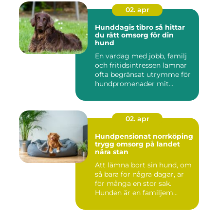
02. apr
Hunddagis tibro så hittar
du rätt omsorg för din
hund
En vardag med jobb, familj
och fritidsintressen lämnar
ofta begränsat utrymme för
hundpromenader mit...
02. apr
Hundpensionat norrköping
trygg omsorg på landet
nära stan
Att lämna bort sin hund, om
så bara för några dagar, är
för många en stor sak.
Hunden är en familjem...