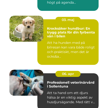
högt på agenda...
03. maj
Krocksäker hundbur: En
trygg plats för din fyrbenta
vän i bilen
Att ha hunden med på
bilresan kan vara både roligt
och praktiskt, men det är
ocks&a...
06. apr
Professionell veterinärvård
i Sollentuna
Att ta hand om ett djurs
hälsa är en viktig aspekt av
husdjursägande. Med rätt v...