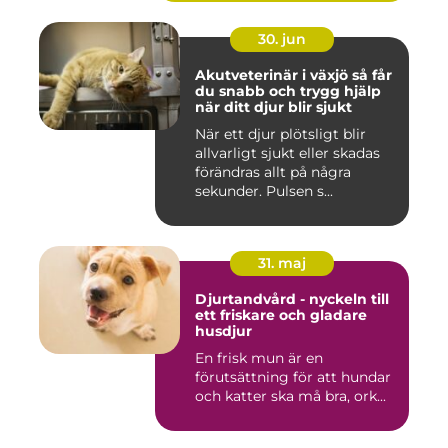
30. jun
Akutveterinär i växjö så får
du snabb och trygg hjälp
när ditt djur blir sjukt
När ett djur plötsligt blir
allvarligt sjukt eller skadas
förändras allt på några
sekunder. Pulsen s...
31. maj
Djurtandvård - nyckeln till
ett friskare och gladare
husdjur
En frisk mun är en
förutsättning för att hundar
och katter ska må bra, ork...