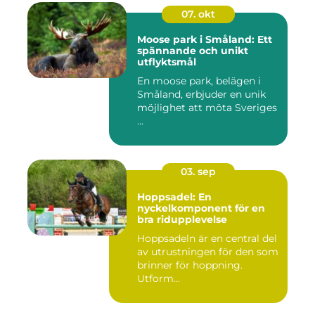
07. okt
Moose park i Småland: Ett
spännande och unikt
utflyktsmål
En moose park, belägen i
Småland, erbjuder en unik
möjlighet att möta Sveriges
...
03. sep
Hoppsadel: En
nyckelkomponent för en
bra ridupplevelse
Hoppsadeln är en central del
av utrustningen för den som
brinner för hoppning.
Utform...