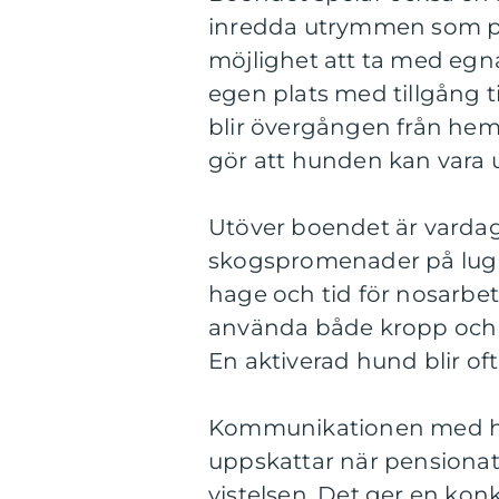
inredda utrymmen som p
möjlighet att ta med egna
egen plats med tillgång t
blir övergången från hem
gör att hunden kan vara u
Utöver boendet är vardag
skogspromenader på lugna 
hage och tid för nosarbet
använda både kropp och hjä
En aktiverad hund blir of
Kommunikationen med hun
uppskattar när pensionatet
vistelsen. Det ger en kon