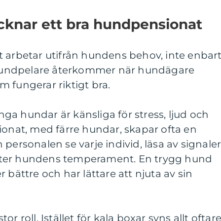
knar ett bra hundpensionat
t arbetar utifrån hundens behov, inte enbar
 grundpelare återkommer när hundägare
 fungerar riktigt bra.
a hundar är känsliga för stress, ljud och
ionat, med färre hundar, skapar ofta en
personalen se varje individ, läsa av signale
ter hundens temperament. En trygg hund
 bättre och har lättare att njuta av sin
r roll. Istället för kala boxar syns allt oftar