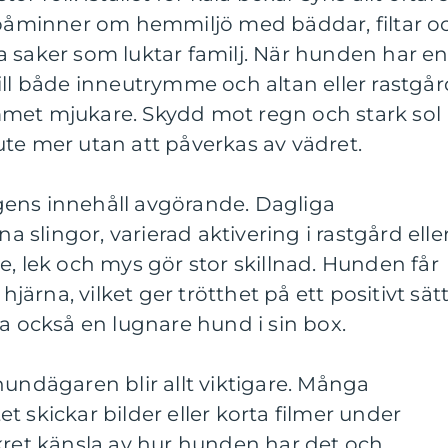
åminner om hemmiljö med bäddar, filtar o
 saker som luktar familj. När hunden har e
ill både inneutrymme och altan eller rastgår
met mjukare. Skydd mot regn och stark sol
te mer utan att påverkas av vädret.
ens innehåll avgörande. Dagliga
slingor, varierad aktivering i rastgård elle
e, lek och mys gör stor skillnad. Hunden får
rna, vilket ger trötthet på ett positivt sätt
ta också en lugnare hund i sin box.
dägaren blir allt viktigare. Många
 skickar bilder eller korta filmer under
kret känsla av hur hunden har det och