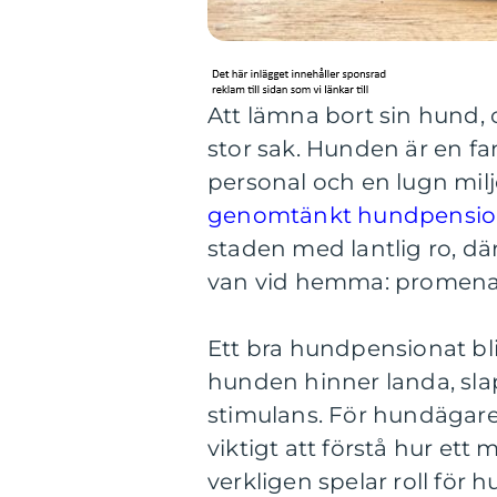
Att lämna bort sin hund, 
stor sak. Hunden är en f
personal och en lugn milj
genomtänkt hundpension
staden med lantlig ro, d
van vid hemma: promenade
Ett bra hundpensionat blir
hunden hinner landa, sla
stimulans. För hundägare
viktigt att förstå hur e
verkligen spelar roll för