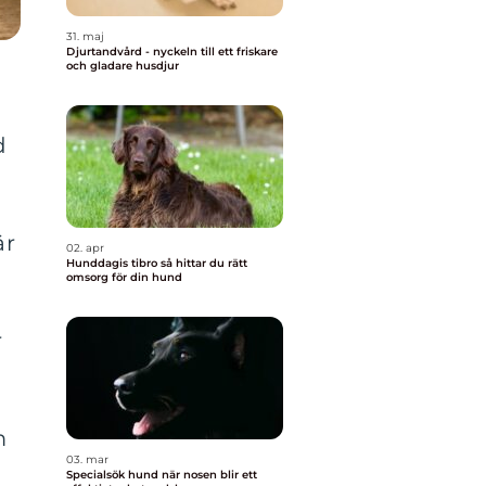
31. maj
Djurtandvård - nyckeln till ett friskare
och gladare husdjur
d
är
02. apr
Hunddagis tibro så hittar du rätt
omsorg för din hund
r
m
03. mar
Specialsök hund när nosen blir ett