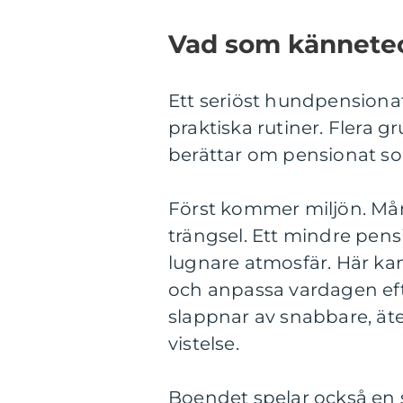
Vad som kännetec
Ett seriöst hundpensiona
praktiska rutiner. Flera
berättar om pensionat som
Först kommer miljön. Mång
trängsel. Ett mindre pens
lugnare atmosfär. Här kan 
och anpassa vardagen ef
slappnar av snabbare, äter
vistelse.
Boendet spelar också en sto