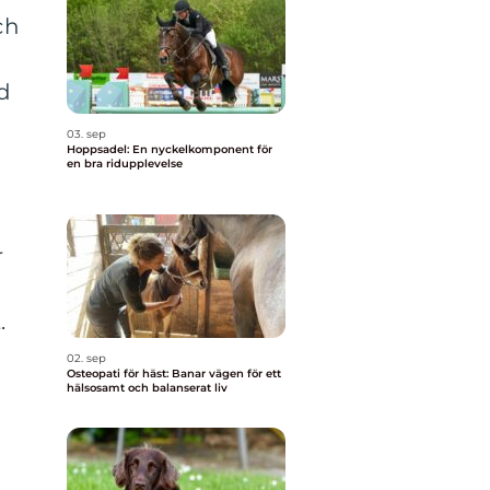
ch
n
d
03. sep
Hoppsadel: En nyckelkomponent för
en bra ridupplevelse
r
.
02. sep
Osteopati för häst: Banar vägen för ett
hälsosamt och balanserat liv