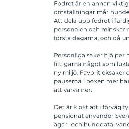
Fodret är en annan viktig
omställningar mår hunden 
Att dela upp fodret i fär
personalen och minskar ri
första dagarna, och då u
Personliga saker hjälper 
filt, gärna något som lu
ny miljö. Favoritleksake
pauserna i boxen mer ha
att varva ner.
Det är klokt att i förväg 
pensionat använder Sven
ägar- och hunddata, vano