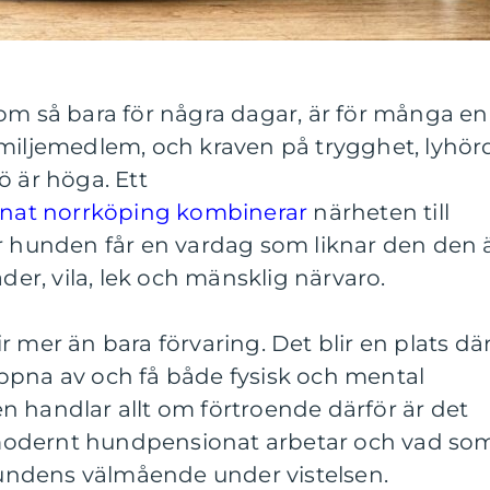
om så bara för några dagar, är för många en
amiljemedlem, och kraven på trygghet, lyhör
ö är höga. Ett
at norrköping kombinerar
närheten till
är hunden får en vardag som liknar den den 
r, vila, lek och mänsklig närvaro.
 mer än bara förvaring. Det blir en plats dä
ppna av och få både fysisk och mental
n handlar allt om förtroende därför är det
tt modernt hundpensionat arbetar och vad so
 hundens välmående under vistelsen.