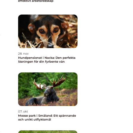
effektivt arbetsredskap
t
28. nov
Hundpensionat i Nacka: Den perfekta
lösningen för din fyrbente vän
r
07. okt
Moose park i Småland: Ett spännande
och unikt utflyktsmål
e