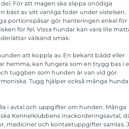
 del. För att magen ska slippa onödiga
bäst av sitt vanliga foder under vistelsen.
diga portionspåsar gör hanteringen enkel för
sken för fel. Vissa hundar kan vara lite matt
nderlättar välkänd smak.
hunden att koppla av. En bekant bädd eller
ktar hemma, kan fungera som en trygg bas i 
r och tuggben som hunden är van vid gör
rmoniska. Tugg hjälper också många hunda
fylla i avtal och uppgifter om hunden. Många
ska Kennelklubbens inackorderingsavtal, d
r, mediciner och kontaktuppgifter samlas. 