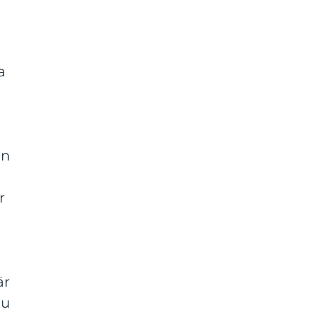
a
en
r
är
Ju