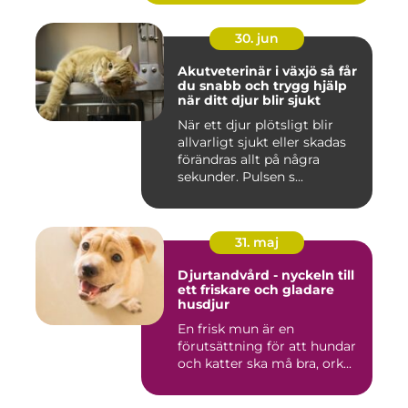
30. jun
Akutveterinär i växjö så får
du snabb och trygg hjälp
när ditt djur blir sjukt
När ett djur plötsligt blir
allvarligt sjukt eller skadas
förändras allt på några
sekunder. Pulsen s...
31. maj
Djurtandvård - nyckeln till
ett friskare och gladare
husdjur
En frisk mun är en
förutsättning för att hundar
och katter ska må bra, ork...