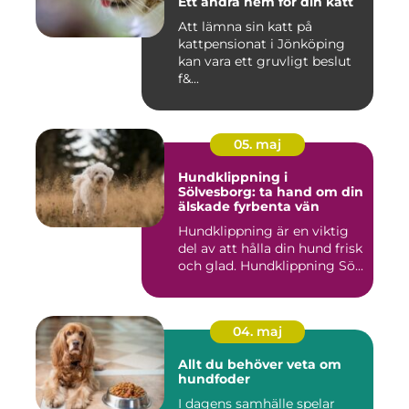
Ett andra hem för din katt
Att lämna sin katt på
kattpensionat i Jönköping
kan vara ett gruvligt beslut
f&...
05. maj
Hundklippning i
Sölvesborg: ta hand om din
älskade fyrbenta vän
Hundklippning är en viktig
del av att hålla din hund frisk
och glad. Hundklippning Sö...
04. maj
Allt du behöver veta om
hundfoder
I dagens samhälle spelar