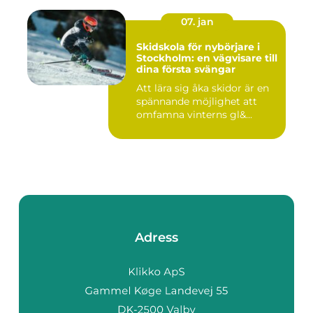
07. jan
Skidskola för nybörjare i
Stockholm: en vägvisare till
dina första svängar
Att lära sig åka skidor är en
spännande möjlighet att
omfamna vinterns gl&...
Adress