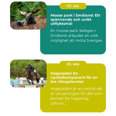
07. okt
Moose park i Småland: Ett
spännande och unikt
utflyktsmål
En moose park, belägen i
Småland, erbjuder en unik
möjlighet att möta Sveriges
...
03. sep
Hoppsadel: En
nyckelkomponent för en
bra ridupplevelse
Hoppsadeln är en central del
av utrustningen för den som
brinner för hoppning.
Utform...