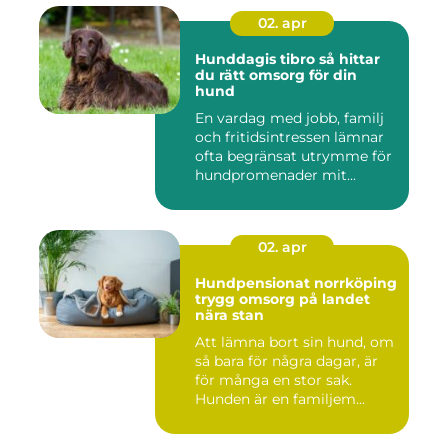
02. apr
Hunddagis tibro så hittar
du rätt omsorg för din
hund
En vardag med jobb, familj
och fritidsintressen lämnar
ofta begränsat utrymme för
hundpromenader mit...
02. apr
Hundpensionat norrköping
trygg omsorg på landet
nära stan
Att lämna bort sin hund, om
så bara för några dagar, är
för många en stor sak.
Hunden är en familjem...