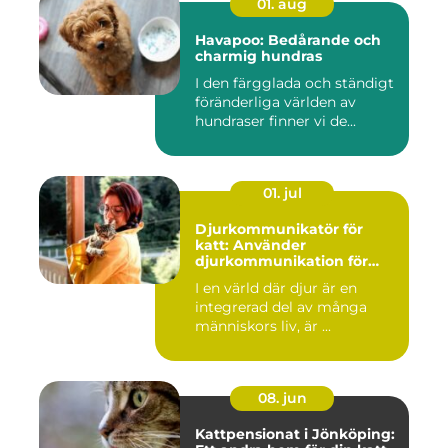
01. aug
Havapoo: Bedårande och
charmig hundras
I den färgglada och ständigt
föränderliga världen av
hundraser finner vi de...
01. jul
Djurkommunikatör för
katt: Använder
djurkommunikation för
behandling av djur
I en värld där djur är en
integrerad del av många
människors liv, är ...
08. jun
Kattpensionat i Jönköping: