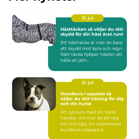
31. jul
Hästtäcken så väljer du rätt
skydd för din häst året runt
Ett hästtäcke är mer än bara
ett skydd mot kyla och regn.
Rätt täcke hjälper hästen att
hålla en jäm...
31. jul
Hundkurs i uppsala så
väljer du rätt träning för dig
och din hund
Att gå kurs med sin hund
handlar om mer än att lära
sitt och ligg. En välplanerad
hundkurs Uppsala k...