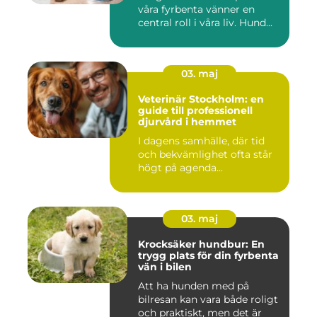
våra fyrbenta vänner en
central roll i våra liv. Hund...
03. maj
Veterinär Stockholm: en
guide till professionell
djurvård i hemmet
I dagens samhälle, där tid
och bekvämlighet ofta står
högt på agenda...
03. maj
Krocksäker hundbur: En
trygg plats för din fyrbenta
vän i bilen
Att ha hunden med på
bilresan kan vara både roligt
och praktiskt, men det är