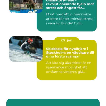
Gladiator k-nine -
revolutionerande hjälp mot
stress och ångest för
hundar
I takt med att vi människor
arbetar för att minska stress
i våra liv, blir det tydli...
07. jan
Skidskola för nybörjare i
Stockholm: en vägvisare till
dina första svängar
Att lära sig åka skidor är en
spännande möjlighet att
omfamna vinterns gl&...