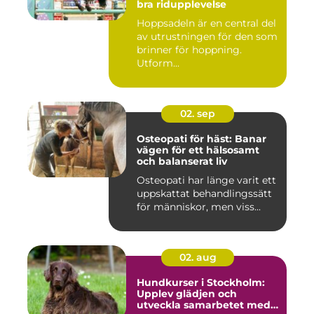
bra ridupplevelse
Hoppsadeln är en central del
av utrustningen för den som
brinner för hoppning.
Utform...
02. sep
Osteopati för häst: Banar
vägen för ett hälsosamt
och balanserat liv
Osteopati har länge varit ett
uppskattat behandlingssätt
för människor, men viss...
02. aug
Hundkurser i Stockholm:
Upplev glädjen och
utveckla samarbetet med