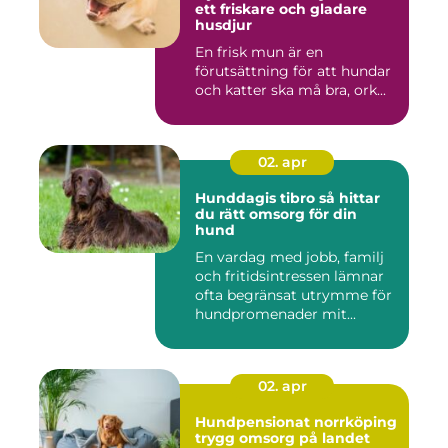
ett friskare och gladare
husdjur
En frisk mun är en
förutsättning för att hundar
och katter ska må bra, ork...
02. apr
Hunddagis tibro så hittar
du rätt omsorg för din
hund
En vardag med jobb, familj
och fritidsintressen lämnar
ofta begränsat utrymme för
hundpromenader mit...
02. apr
Hundpensionat norrköping
trygg omsorg på landet