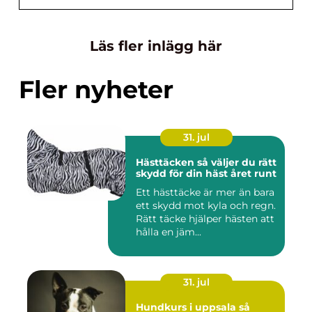
Läs fler inlägg här
Fler nyheter
31. jul
Hästtäcken så väljer du rätt
skydd för din häst året runt
Ett hästtäcke är mer än bara
ett skydd mot kyla och regn.
Rätt täcke hjälper hästen att
hålla en jäm...
31. jul
Hundkurs i uppsala så