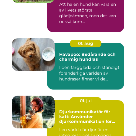
din hund
Att ha en hund kan vara en
av livets största
glädjeämnen, men det kan
också kom...
01. aug
Havapoo: Bedårande och
charmig hundras
I den färgglada och ständigt
föränderliga världen av
hundraser finner vi de...
01. jul
Djurkommunikatör för
katt: Använder
djurkommunikation för
behandling av djur
I en värld där djur är en
integrerad del av många