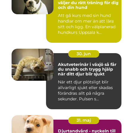
väljer du rätt träning för dig
och din hund
Att gå kurs med sin hund
handlar om mer än att lära
sitt och ligg. En välplanerad
hundkurs Uppsala k...
30. jun
Akutveterinär i växjö så får
du snabb och trygg hjälp
när ditt djur blir sjukt
När ett djur plötsligt blir
allvarligt sjukt eller skadas
förändras allt på några
sekunder. Pulsen s...
31. maj
Djurtandvård - nyckeln till