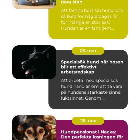
nära stan
Att lämna bort sin hund, om
så bara för några dagar, är
för många en stor sak.
Hunden är en familjem...
03. mar
Specialsök hund när nosen
blir ett effektivt
arbetsredskap
Att arbeta med specialsök
hund handlar om att ta vara
på hundens starkaste sinne:
luktsinnet. Genom ...
28. nov
Hundpensionat i Nacka:
Den perfekta lösningen för