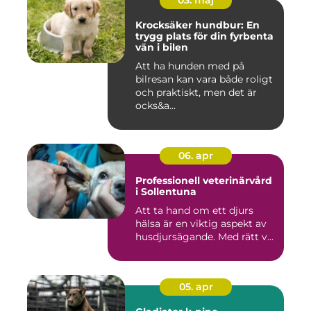
03. maj
Krocksäker hundbur: En
trygg plats för din fyrbenta
vän i bilen
Att ha hunden med på
bilresan kan vara både roligt
och praktiskt, men det är
ocks&a...
06. apr
Professionell veterinärvård
i Sollentuna
Att ta hand om ett djurs
hälsa är en viktig aspekt av
husdjursägande. Med rätt v...
05. apr