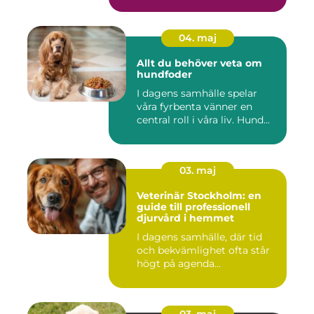
04. maj
Allt du behöver veta om
hundfoder
I dagens samhälle spelar
våra fyrbenta vänner en
central roll i våra liv. Hund...
03. maj
Veterinär Stockholm: en
guide till professionell
djurvård i hemmet
I dagens samhälle, där tid
och bekvämlighet ofta står
högt på agenda...