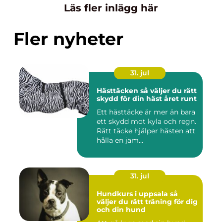
Läs fler inlägg här
Fler nyheter
31. jul
Hästtäcken så väljer du rätt
skydd för din häst året runt
Ett hästtäcke är mer än bara
ett skydd mot kyla och regn.
Rätt täcke hjälper hästen att
hålla en jäm...
31. jul
Hundkurs i uppsala så
väljer du rätt träning för dig
och din hund