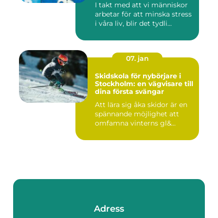
I takt med att vi människor
arbetar för att minska stress
i våra liv, blir det tydli...
07. jan
Skidskola för nybörjare i
Stockholm: en vägvisare till
dina första svängar
Att lära sig åka skidor är en
spännande möjlighet att
omfamna vinterns gl&...
Adress