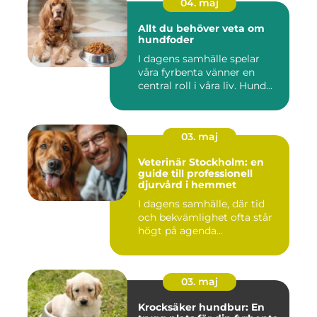
04. maj
Allt du behöver veta om
hundfoder
I dagens samhälle spelar
våra fyrbenta vänner en
central roll i våra liv. Hund...
03. maj
Veterinär Stockholm: en
guide till professionell
djurvård i hemmet
I dagens samhälle, där tid
och bekvämlighet ofta står
högt på agenda...
03. maj
Krocksäker hundbur: En