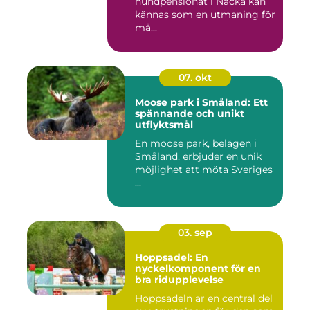
hundpensionat i Nacka kan
kännas som en utmaning för
må...
07. okt
Moose park i Småland: Ett
spännande och unikt
utflyktsmål
En moose park, belägen i
Småland, erbjuder en unik
möjlighet att möta Sveriges
...
03. sep
Hoppsadel: En
nyckelkomponent för en
bra ridupplevelse
Hoppsadeln är en central del