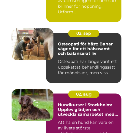
av utrustningen för den som
brinner för hoppning.
Utform...
02. sep
Osteopati för häst: Banar
vägen för ett hälsosamt
och balanserat liv
Osteopati har länge varit ett
uppskattat behandlingssätt
för människor, men viss...
02. aug
Hundkurser i Stockholm:
Upplev glädjen och
utveckla samarbetet med
din hund
Att ha en hund kan vara en
av livets största