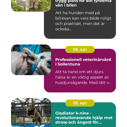
trygg plats för din fyrbenta
vän i bilen
Att ha hunden med på
bilresan kan vara både roligt
och praktiskt, men det är
ocks&a...
06. apr
Professionell veterinärvård
i Sollentuna
Att ta hand om ett djurs
hälsa är en viktig aspekt av
husdjursägande. Med rätt v...
05. apr
Gladiator k-nine -
revolutionerande hjälp mot
stress och ångest för
hundar