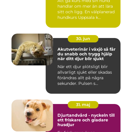
Att gå kurs med sin hund
handlar om mer än att lära
sitt och ligg. En välplanerad
hundkurs Uppsala k...
30. jun
Akutveterinär i växjö så får
du snabb och trygg hjälp
när ditt djur blir sjukt
När ett djur plötsligt blir
allvarligt sjukt eller skadas
förändras allt på några
sekunder. Pulsen s...
31. maj
Djurtandvård - nyckeln till
ett friskare och gladare
husdjur