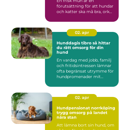
En frisk mun är en
förutsättning för att hundar
och katter ska må bra, ork...
02. apr
Hunddagis tibro så hittar
du rätt omsorg för din
hund
En vardag med jobb, familj
och fritidsintressen lämnar
ofta begränsat utrymme för
hundpromenader mit...
02. apr
Hundpensionat norrköping
trygg omsorg på landet
nära stan
Att lämna bort sin hund, om