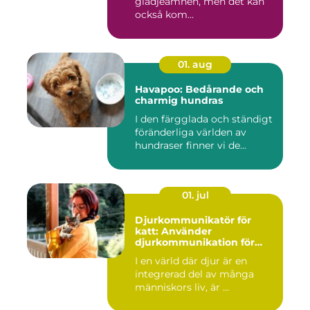
glädjeämnen, men det kan
också kom...
01. aug
Havapoo: Bedårande och
charmig hundras
I den färgglada och ständigt
föränderliga världen av
hundraser finner vi de...
01. jul
Djurkommunikatör för
katt: Använder
djurkommunikation för
behandling av djur
I en värld där djur är en
integrerad del av många
människors liv, är ...