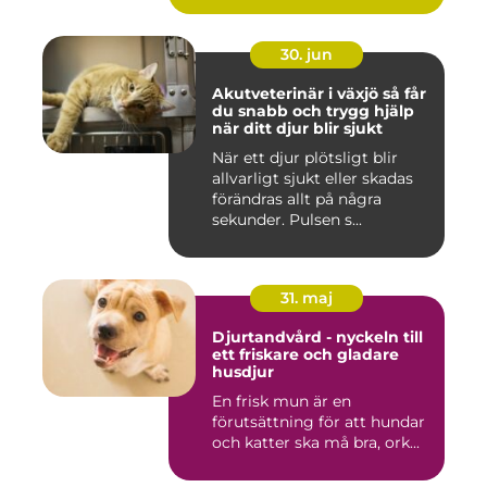
30. jun
Akutveterinär i växjö så får
du snabb och trygg hjälp
när ditt djur blir sjukt
När ett djur plötsligt blir
allvarligt sjukt eller skadas
förändras allt på några
sekunder. Pulsen s...
31. maj
Djurtandvård - nyckeln till
ett friskare och gladare
husdjur
En frisk mun är en
förutsättning för att hundar
och katter ska må bra, ork...