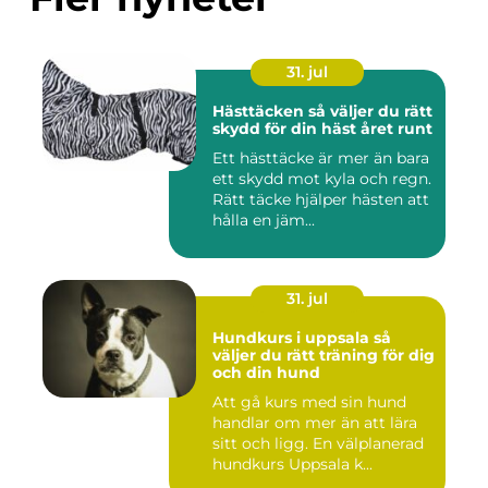
31. jul
Hästtäcken så väljer du rätt
skydd för din häst året runt
Ett hästtäcke är mer än bara
ett skydd mot kyla och regn.
Rätt täcke hjälper hästen att
hålla en jäm...
31. jul
Hundkurs i uppsala så
väljer du rätt träning för dig
och din hund
Att gå kurs med sin hund
handlar om mer än att lära
sitt och ligg. En välplanerad
hundkurs Uppsala k...