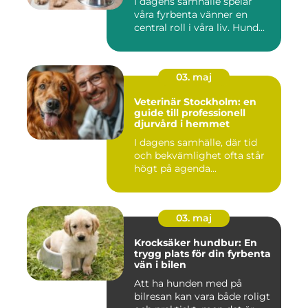
I dagens samhälle spelar
våra fyrbenta vänner en
central roll i våra liv. Hund...
03. maj
Veterinär Stockholm: en
guide till professionell
djurvård i hemmet
I dagens samhälle, där tid
och bekvämlighet ofta står
högt på agenda...
03. maj
Krocksäker hundbur: En
trygg plats för din fyrbenta
vän i bilen
Att ha hunden med på
bilresan kan vara både roligt