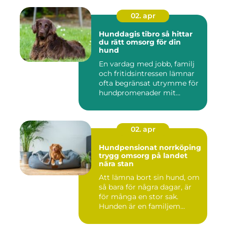
02. apr
Hunddagis tibro så hittar
du rätt omsorg för din
hund
En vardag med jobb, familj
och fritidsintressen lämnar
ofta begränsat utrymme för
hundpromenader mit...
02. apr
Hundpensionat norrköping
trygg omsorg på landet
nära stan
Att lämna bort sin hund, om
så bara för några dagar, är
för många en stor sak.
Hunden är en familjem...