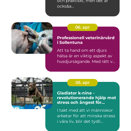
och praktiskt, men det är
ocks&a...
06. apr
Professionell veterinärvård
i Sollentuna
Att ta hand om ett djurs
hälsa är en viktig aspekt av
husdjursägande. Med rätt v...
05. apr
Gladiator k-nine -
revolutionerande hjälp mot
stress och ångest för
hundar
I takt med att vi människor
arbetar för att minska stress
i våra liv, blir det tydli...