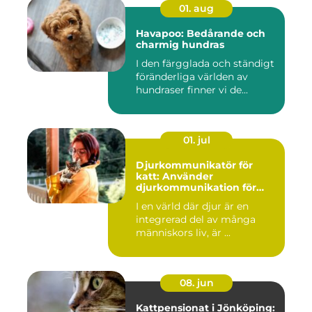
01. aug
Havapoo: Bedårande och
charmig hundras
I den färgglada och ständigt
föränderliga världen av
hundraser finner vi de...
01. jul
Djurkommunikatör för
katt: Använder
djurkommunikation för
behandling av djur
I en värld där djur är en
integrerad del av många
människors liv, är ...
08. jun
Kattpensionat i Jönköping: