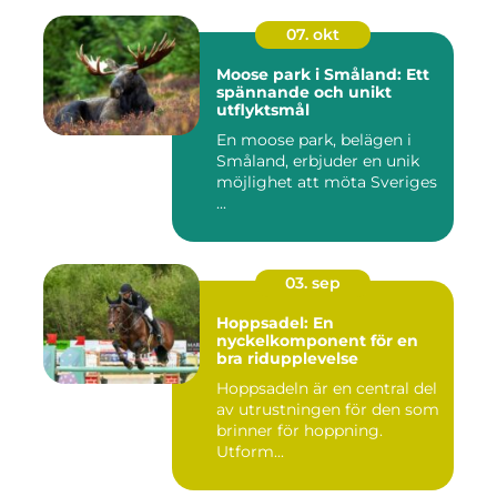
07. okt
Moose park i Småland: Ett
spännande och unikt
utflyktsmål
En moose park, belägen i
Småland, erbjuder en unik
möjlighet att möta Sveriges
...
03. sep
Hoppsadel: En
nyckelkomponent för en
bra ridupplevelse
Hoppsadeln är en central del
av utrustningen för den som
brinner för hoppning.
Utform...