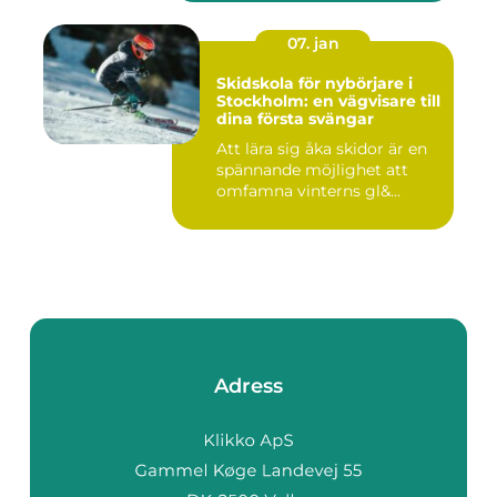
07. jan
Skidskola för nybörjare i
Stockholm: en vägvisare till
dina första svängar
Att lära sig åka skidor är en
spännande möjlighet att
omfamna vinterns gl&...
Adress