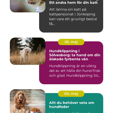
Ett andra hem för din katt
Att lämna sin katt på
kattpensionat i Jönköping
kan vara ett gruvligt beslut
f&...
05. maj
Hundklippning i
Sölvesborg: ta hand om din
älskade fyrbenta vän
Hundklippning är en viktig
del av att hålla din hund frisk
och glad. Hundklippning Sö...
04. maj
Allt du behöver veta om
hundfoder