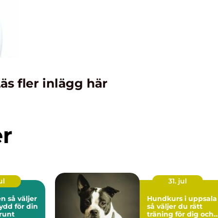
äs fler inlägg här
er
ul
31. jul
ljer
Hundkurs i uppsala
ydd för din
så väljer du rätt
 runt
träning för dig och