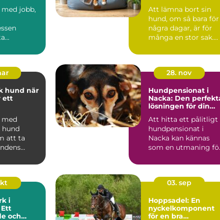
nära stan
 med jobb,
Att lämna bort sin
hund, om så bara för
ressen
några dagar, är för
ta
många en stor sak.
t utrymme
Hunden är en
promenader
familjem...
mar
28. nov
 hund när
Hundpensionat i
 ett
Nacka: Den perfekt
lösningen för din
dskap
fyrbente vän
a med
Att hitta ett pålitligt
k hund
hundpensionat i
m att ta
Nacka kan kännas
undens
som en utmaning fö
sinne:
må...
. Genom ...
okt
03. sep
k i
Hoppsadel: En
Ett
nyckelkomponent
e och
för en bra