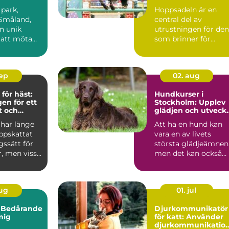
lyktsmål
ridupplevelse
park,
Hoppsadeln är en
 Småland,
central del av
n unik
utrustningen för den
 att möta
som brinner för
.
hoppning. Utform...
sep
02. aug
för häst:
Hundkurser i
en för ett
Stockholm: Upplev
t och
glädjen och utveck
 liv
samarbetet med di
 har länge
Att ha en hund kan
hund
uppskattat
vara en av livets
gssätt för
största glädjeämnen
 men viss...
men det kan också
kom...
aug
01. jul
 Bedårande
Djurkommunikatör
mig
för katt: Använder
djurkommunikatio