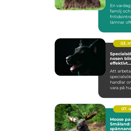
En vardag
familj och
fritidsint
lämnar of
begränsa
för hund
mit...
03. 
Specialsök
nosen blir
effektivt
arbetsre
Att arbet
specialsö
handlar o
vara på h
starkaste 
luktsinnet
07. 
Moose par
Småland: 
spännand