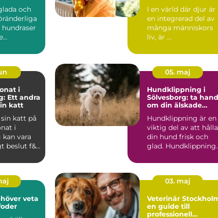
för behandling av
glada och
I en värld där djur är
djur
öränderliga
en integrerad del av
v hundraser
många människors
...
liv, är ...
jun
05. maj
onat i
Hundklippning i
: Ett andra
Sölvesborg: ta han
in katt
om din älskade
fyrbenta vän
sin katt på
Hundklippning är en
nat i
viktig del av att hålla
 kan vara
din hund frisk och
t beslut f&...
glad. Hundklippning
Sö...
maj
03. maj
ehöver veta
Veterinär Stockhol
oder
en guide till
professionell