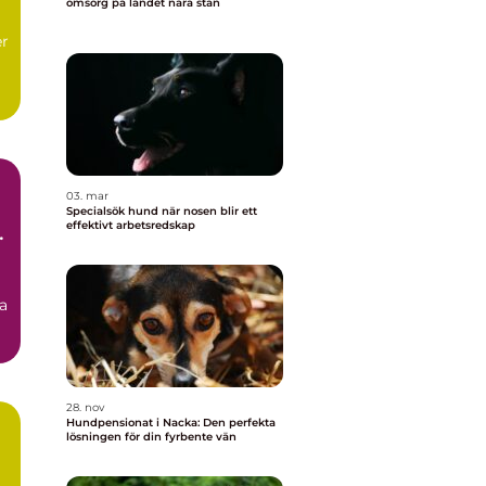
omsorg på landet nära stan
r
.
03. mar
Specialsök hund när nosen blir ett
effektivt arbetsredskap
e
a
28. nov
Hundpensionat i Nacka: Den perfekta
lösningen för din fyrbente vän