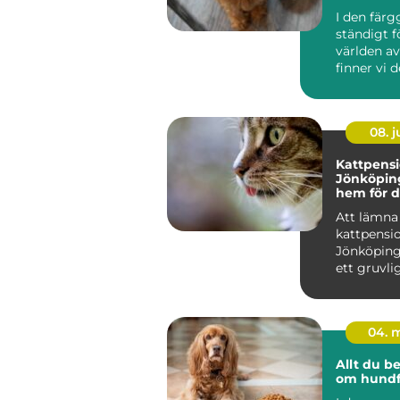
I den färg
ständigt f
världen a
finner vi de
08. 
Kattpensi
Jönköping
hem för d
Att lämna 
kattpensio
Jönköping
ett gruvlig
04. 
Allt du b
om hundf