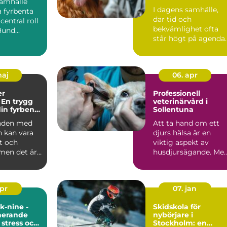
samhälle
djurvård i hemmet
I dagens samhälle,
a fyrbenta
där tid och
central roll
bekvämlighet ofta
Hund...
står högt på agenda..
maj
06. apr
er
Professionell
 En trygg
veterinärvård i
din fyrbenta
Sollentuna
n
nden med
Att ta hand om ett
n kan vara
djurs hälsa är en
t och
viktig aspekt av
 men det är
husdjursägande. Me
rätt v...
apr
07. jan
k-nine -
Skidskola för
nerande
nybörjare i
 stress och
Stockholm: en