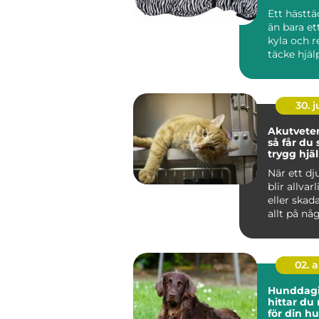
Ett hästtä
än bara e
kyla och r
täcke hjäl
att hålla e
30. 
Akutveter
så får du
trygg hjäl
djur blir s
När ett dju
blir allvar
eller skad
allt på nå
sekunder. 
02. 
Hunddagis 
hittar du
för din h