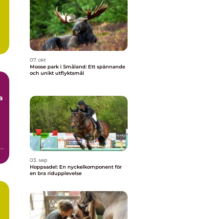
07. okt
Moose park i Småland: Ett spännande
och unikt utflyktsmål
a
r
03. sep
Hoppsadel: En nyckelkomponent för
en bra ridupplevelse