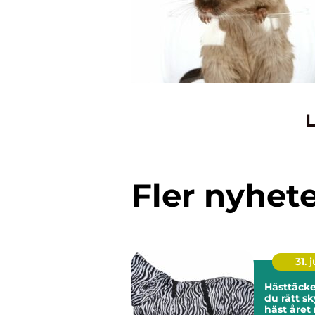
L
Fler nyhet
31. j
Hästtäcken så vä
du rätt sk
häst året