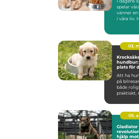
I dagens 
spelar vår
vänner en 
i våra liv. 
03. 
Krocksäk
hundbur:
plats för 
vän i bile
Att ha hu
på bilresa
både rolig
praktiskt,
ocks&a...
05. 
Gladiator 
revolutio
hjälp mot