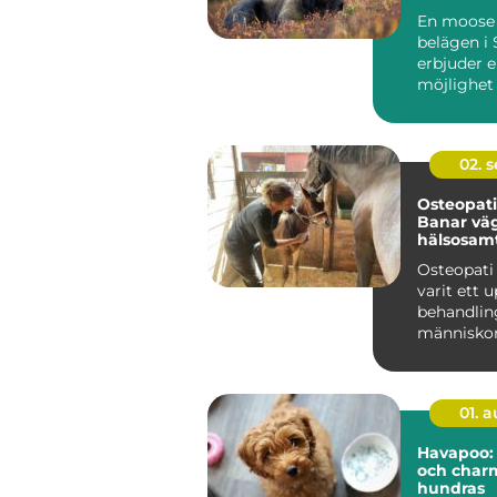
unikt utf
En moose 
belägen i
erbjuder e
möjlighet
Sveriges ..
02. 
Osteopati 
Banar väg
hälsosam
balanserat
Osteopati
varit ett 
behandlin
människor,
01. 
Havapoo:
och char
hundras