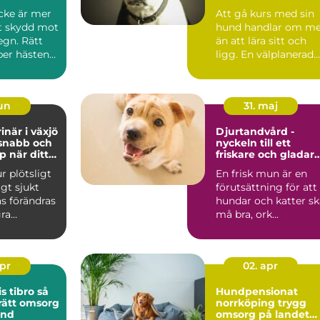
din hund
cke är mer
Att gå kurs med sin
tt skydd mot
hund handlar om me
egn. Rätt
än att lära sitt och
per hästen
ligg. En välplanerad
n jäm...
hundkurs Uppsala k..
jun
31. maj
inär i växjö
Djurtandvård -
 snabb och
nyckeln till ett
p när ditt
friskare och gladar
jukt
husdjur
r plötsligt
En frisk mun är en
ligt sjukt
förutsättning för att
as förändras
hundar och katter sk
gra
må bra, ork...
Pulsen s...
apr
02. apr
tibro så
Hundpensionat
 rätt omsorg
norrköping trygg
und
omsorg på landet