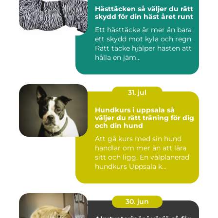
Hästtäcken så väljer du rätt
skydd för din häst året runt
Ett hästtäcke är mer än bara
ett skydd mot kyla och regn.
Rätt täcke hjälper hästen att
hålla en jäm...
31. jul
Hundkurs i uppsala så
väljer du rätt träning för dig
och din hund
Att gå kurs med sin hund
handlar om mer än att lära
sitt och ligg. En välplanerad
hundkurs Uppsala k...
30. jun