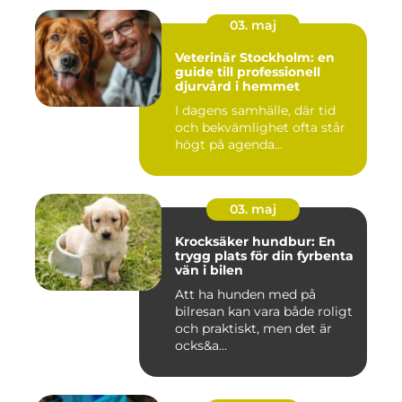
03. maj
Veterinär Stockholm: en
guide till professionell
djurvård i hemmet
I dagens samhälle, där tid
och bekvämlighet ofta står
högt på agenda...
03. maj
Krocksäker hundbur: En
trygg plats för din fyrbenta
vän i bilen
Att ha hunden med på
bilresan kan vara både roligt
och praktiskt, men det är
ocks&a...