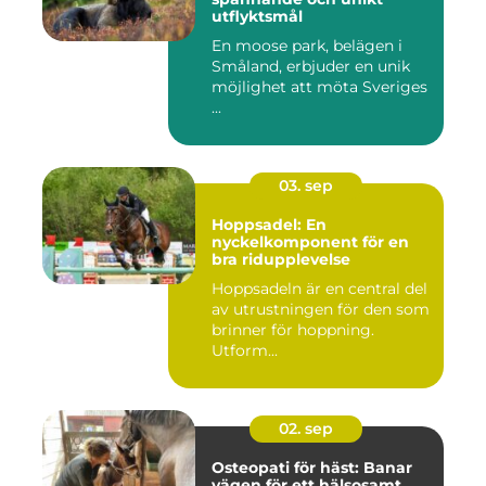
utflyktsmål
En moose park, belägen i
Småland, erbjuder en unik
möjlighet att möta Sveriges
...
03. sep
Hoppsadel: En
nyckelkomponent för en
bra ridupplevelse
Hoppsadeln är en central del
av utrustningen för den som
brinner för hoppning.
Utform...
02. sep
Osteopati för häst: Banar
vägen för ett hälsosamt