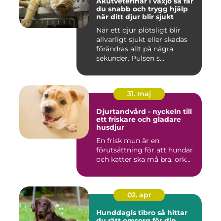
Akutveterinär i växjö så får
du snabb och trygg hjälp
när ditt djur blir sjukt
När ett djur plötsligt blir
allvarligt sjukt eller skadas
förändras allt på några
sekunder. Pulsen s...
31. maj
Djurtandvård - nyckeln till
ett friskare och gladare
husdjur
En frisk mun är en
förutsättning för att hundar
och katter ska må bra, ork...
02. apr
Hunddagis tibro så hittar
du rätt omsorg för din