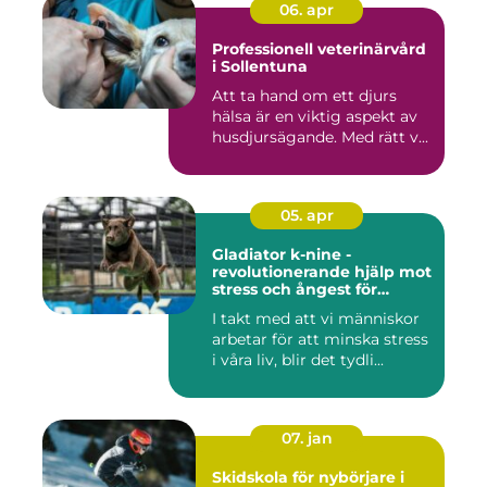
06. apr
Professionell veterinärvård
i Sollentuna
Att ta hand om ett djurs
hälsa är en viktig aspekt av
husdjursägande. Med rätt v...
05. apr
Gladiator k-nine -
revolutionerande hjälp mot
stress och ångest för
hundar
I takt med att vi människor
arbetar för att minska stress
i våra liv, blir det tydli...
07. jan
Skidskola för nybörjare i