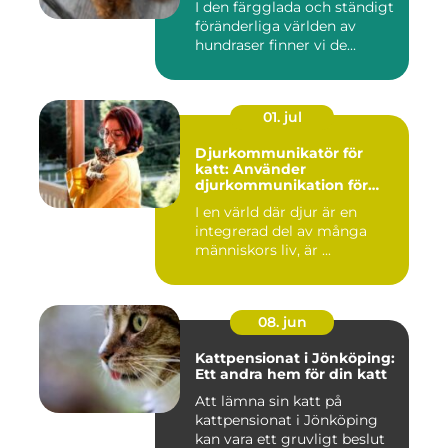
I den färgglada och ständigt
föränderliga världen av
hundraser finner vi de...
01. jul
Djurkommunikatör för
katt: Använder
djurkommunikation för
behandling av djur
I en värld där djur är en
integrerad del av många
människors liv, är ...
08. jun
Kattpensionat i Jönköping:
Ett andra hem för din katt
Att lämna sin katt på
kattpensionat i Jönköping
kan vara ett gruvligt beslut