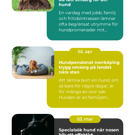
hund
En vardag med jobb, familj
och fritidsintressen lämnar
ofta begränsat utrymme för
hundpromenader mit...
02. apr
Hundpensionat norrköping
trygg omsorg på landet
nära stan
Att lämna bort sin hund, om
så bara för några dagar, är
för många en stor sak.
Hunden är en familjem...
03. mar
Specialsök hund när nosen
blir ett effektivt