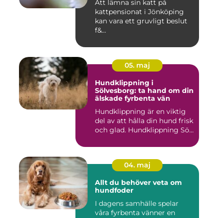
Att lämna sin katt på
kattpensionat i Jönköping
kan vara ett gruvligt beslut
f&...
05. maj
Hundklippning i
Sölvesborg: ta hand om din
älskade fyrbenta vän
Hundklippning är en viktig
del av att hålla din hund frisk
och glad. Hundklippning Sö...
04. maj
Allt du behöver veta om
hundfoder
I dagens samhälle spelar
våra fyrbenta vänner en