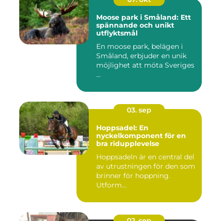
Moose park i Småland: Ett
spännande och unikt
utflyktsmål
En moose park, belägen i
Småland, erbjuder en unik
möjlighet att möta Sveriges
...
03. sep
Hoppsadel: En
nyckelkomponent för en
bra ridupplevelse
Hoppsadeln är en central del
av utrustningen för den som
brinner för hoppning.
Utform...
02. sep