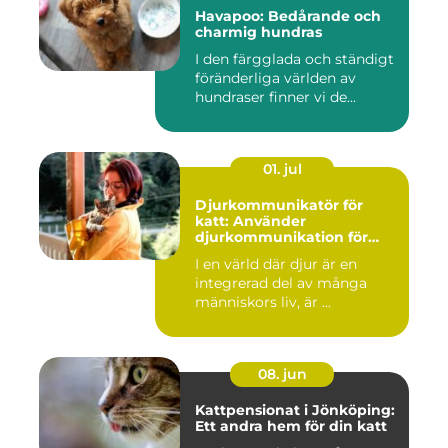
Havapoo: Bedårande och
charmig hundras
I den färgglada och ständigt
föränderliga världen av
hundraser finner vi de...
01. jul
Djurkommunikatör för
katt: Använder
djurkommunikation för
behandling av djur
I en värld där djur är en
integrerad del av många
människors liv, är ...
08. jun
Kattpensionat i Jönköping:
Ett andra hem för din katt