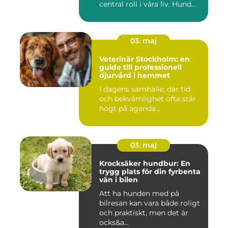
central roll i våra liv. Hund...
03. maj
Veterinär Stockholm: en
guide till professionell
djurvård i hemmet
I dagens samhälle, där tid
och bekvämlighet ofta står
högt på agenda...
03. maj
Krocksäker hundbur: En
trygg plats för din fyrbenta
vän i bilen
Att ha hunden med på
bilresan kan vara både roligt
och praktiskt, men det är
ocks&a...