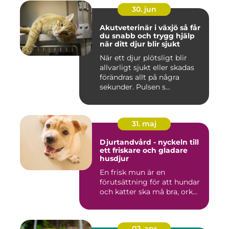
30. jun
Akutveterinär i växjö så får
du snabb och trygg hjälp
när ditt djur blir sjukt
När ett djur plötsligt blir
allvarligt sjukt eller skadas
förändras allt på några
sekunder. Pulsen s...
31. maj
Djurtandvård - nyckeln till
ett friskare och gladare
husdjur
En frisk mun är en
förutsättning för att hundar
och katter ska må bra, ork...
02. apr