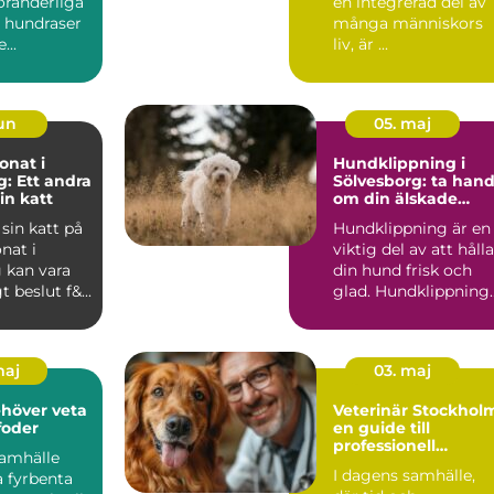
öränderliga
en integrerad del av
v hundraser
många människors
...
liv, är ...
jun
05. maj
onat i
Hundklippning i
: Ett andra
Sölvesborg: ta han
in katt
om din älskade
fyrbenta vän
sin katt på
Hundklippning är en
nat i
viktig del av att hålla
 kan vara
din hund frisk och
t beslut f&...
glad. Hundklippning
Sö...
maj
03. maj
ehöver veta
Veterinär Stockhol
oder
en guide till
professionell
samhälle
djurvård i hemmet
I dagens samhälle,
a fyrbenta