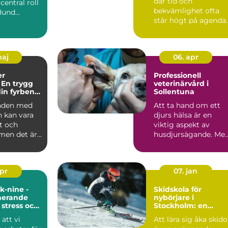
där tid och
central roll
bekvämlighet ofta
Hund...
står högt på agenda..
maj
06. apr
er
Professionell
 En trygg
veterinärvård i
din fyrbenta
Sollentuna
n
nden med
Att ta hand om ett
n kan vara
djurs hälsa är en
t och
viktig aspekt av
 men det är
husdjursägande. Me
rätt v...
apr
07. jan
k-nine -
Skidskola för
nerande
nybörjare i
 stress och
Stockholm: en
r hundar
vägvisare till dina
 att vi
Att lära sig åka skido
första svängar