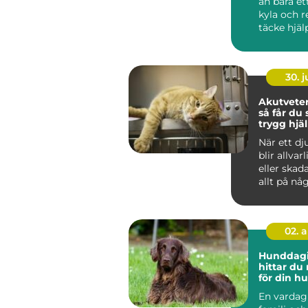
än bara e
kyla och r
täcke hjäl
att hålla e
30. 
Akutveter
så får du
trygg hjäl
djur blir s
När ett dju
blir allvar
eller skad
allt på nå
sekunder. 
02. 
Hunddagis 
hittar du
för din h
En vardag