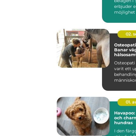
belägen i
erbjuder e
möjlighet
Sveriges ..
02. 
Osteopati 
Banar väg
hälsosam
balanserat
Osteopati
varit ett 
behandlin
människor,
01. 
Havapoo:
och char
hundras
I den färg