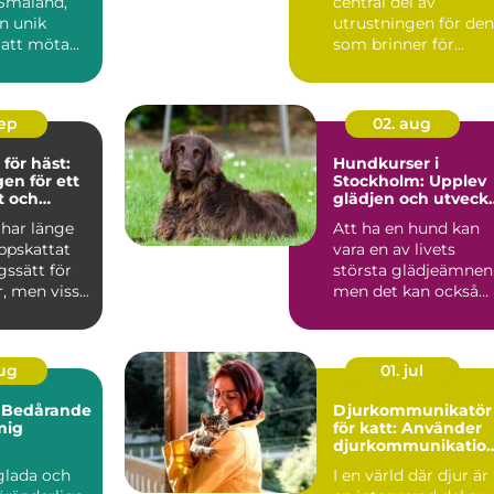
 Småland,
central del av
n unik
utrustningen för den
 att möta
som brinner för
.
hoppning. Utform...
sep
02. aug
för häst:
Hundkurser i
en för ett
Stockholm: Upplev
t och
glädjen och utveck
 liv
samarbetet med di
 har länge
Att ha en hund kan
hund
uppskattat
vara en av livets
gssätt för
största glädjeämnen
 men viss...
men det kan också
kom...
aug
01. jul
 Bedårande
Djurkommunikatör
mig
för katt: Använder
djurkommunikatio
för behandling av
glada och
I en värld där djur är
djur