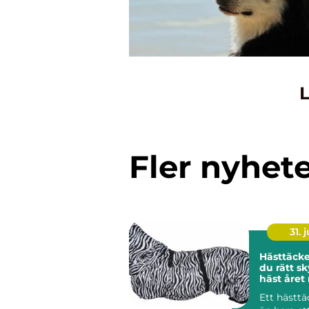
L
Fler nyhet
31. j
Hästtäcken så vä
du rätt sk
häst året
Ett hästtä