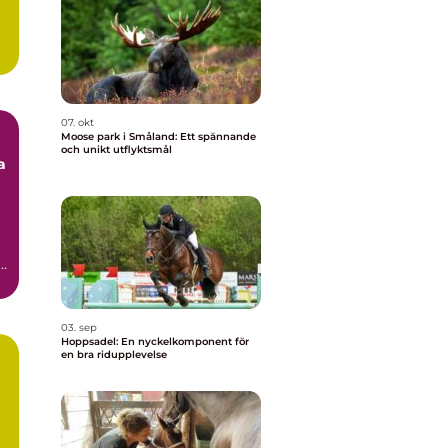
07. okt
Moose park i Småland: Ett spännande
och unikt utflyktsmål
a
r
03. sep
Hoppsadel: En nyckelkomponent för
en bra ridupplevelse