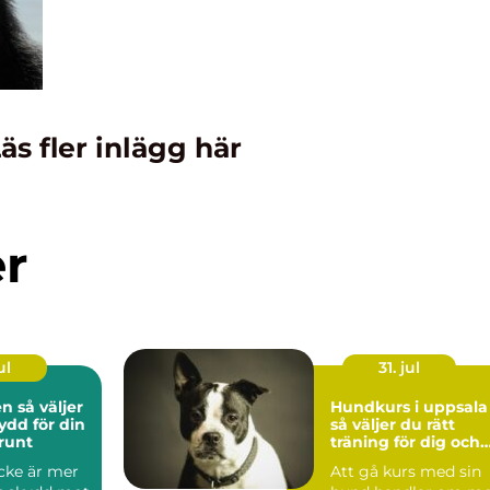
äs fler inlägg här
er
ul
31. jul
ljer
Hundkurs i uppsala
ydd för din
så väljer du rätt
 runt
träning för dig och
din hund
cke är mer
Att gå kurs med sin