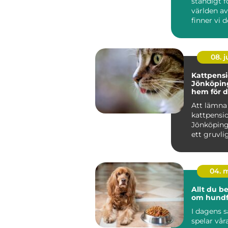
ständigt f
världen a
finner vi de
08. 
Kattpensi
Jönköping
hem för d
Att lämna 
kattpensio
Jönköping
ett gruvlig
04. 
Allt du b
om hundf
I dagens 
spelar vår