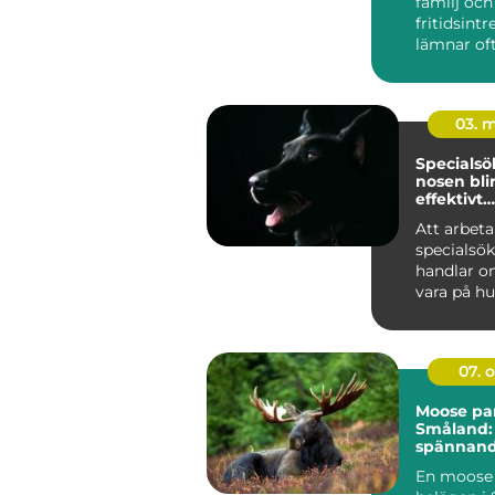
familj och
fritidsint
lämnar of
begränsa
för hund
mit...
03. 
Specialsök
nosen blir
effektivt
arbetsre
Att arbet
specialsö
handlar o
vara på h
starkaste 
luktsinnet
07. 
Moose par
Småland: 
spännand
unikt utf
En moose 