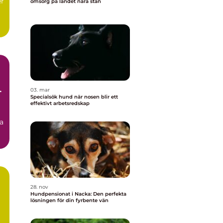
r
omsorg på landet nära stan
.
e
03. mar
Specialsök hund när nosen blir ett
effektivt arbetsredskap
a
28. nov
Hundpensionat i Nacka: Den perfekta
lösningen för din fyrbente vän