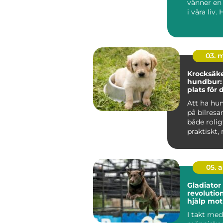
vänner en 
i våra liv. 
03. 
Krocksäk
hundbur:
plats för 
vän i bile
Att ha hu
på bilresa
både rolig
praktiskt,
ocks&a...
05. 
Gladiator 
revolutio
hjälp mot
ångest fö
I takt med