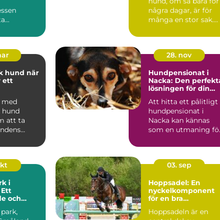
hund, om så bara för
ressen
några dagar, är för
ta
många en stor sak.
t utrymme
Hunden är en
promenader
familjem...
mar
28. nov
 hund när
Hundpensionat i
 ett
Nacka: Den perfekt
lösningen för din
dskap
fyrbente vän
a med
Att hitta ett pålitligt
k hund
hundpensionat i
m att ta
Nacka kan kännas
undens
som en utmaning fö
sinne:
må...
. Genom ...
okt
03. sep
k i
Hoppsadel: En
Ett
nyckelkomponent
e och
för en bra
lyktsmål
ridupplevelse
park,
Hoppsadeln är en