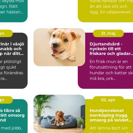
tt skydd mot
hund handlar om me
egn. Rätt
än att lära sitt och
per hästen
ligg. En välplanerad
n jäm...
hundkurs Uppsala k..
jun
31. maj
inär i växjö
Djurtandvård -
 snabb och
nyckeln till ett
p när ditt
friskare och gladar
jukt
husdjur
r plötsligt
En frisk mun är en
ligt sjukt
förutsättning för att
as förändras
hundar och katter sk
gra
må bra, ork...
Pulsen s...
apr
02. apr
tibro så
Hundpensionat
 rätt omsorg
norrköping trygg
und
omsorg på landet
nära stan
 med jobb,
Att lämna bort sin