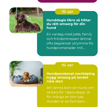
02. apr
Hunddagis tibro så hittar
du rätt omsorg för din
hund
En vardag med jobb, familj
och fritidsintressen lämnar
ofta begränsat utrymme för
hundpromenader mit...
02. apr
Hundpensionat norrköping
trygg omsorg på landet
nära stan
Att lämna bort sin hund, om
så bara för några dagar, är
för många en stor sak.
Hunden är en familjem...