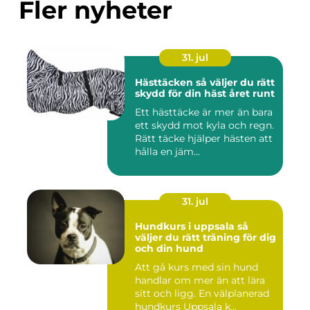
Fler nyheter
31. jul
Hästtäcken så väljer du rätt
skydd för din häst året runt
Ett hästtäcke är mer än bara
ett skydd mot kyla och regn.
Rätt täcke hjälper hästen att
hålla en jäm...
31. jul
Hundkurs i uppsala så
väljer du rätt träning för dig
och din hund
Att gå kurs med sin hund
handlar om mer än att lära
sitt och ligg. En välplanerad
hundkurs Uppsala k...