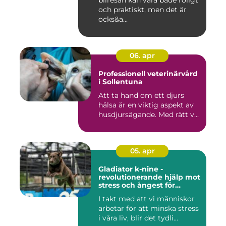
bilresan kan vara både roligt
och praktiskt, men det är
ocks&a...
06. apr
Professionell veterinärvård
i Sollentuna
Att ta hand om ett djurs
hälsa är en viktig aspekt av
husdjursägande. Med rätt v...
05. apr
Gladiator k-nine -
revolutionerande hjälp mot
stress och ångest för
hundar
I takt med att vi människor
arbetar för att minska stress
i våra liv, blir det tydli...