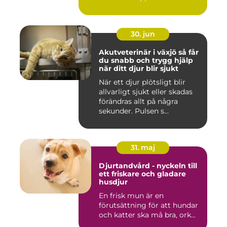
30. jun
Akutveterinär i växjö så får
du snabb och trygg hjälp
när ditt djur blir sjukt
När ett djur plötsligt blir
allvarligt sjukt eller skadas
förändras allt på några
sekunder. Pulsen s...
31. maj
Djurtandvård - nyckeln till
ett friskare och gladare
husdjur
En frisk mun är en
förutsättning för att hundar
och katter ska må bra, ork...