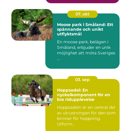
07. okt
Moose park i Småland: Ett
spännande och unikt
utflyktsmål
En moose park, belägen i
Småland, erbjuder en unik
möjlighet att möta Sveriges
...
03. sep
Hoppsadel: En
nyckelkomponent för en
bra ridupplevelse
Hoppsadeln är en central del
av utrustningen för den som
brinner för hoppning.
Utform...