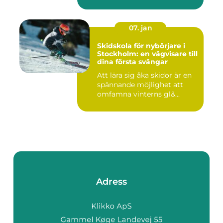
07. jan
Skidskola för nybörjare i
Stockholm: en vägvisare till
dina första svängar
Att lära sig åka skidor är en
spännande möjlighet att
omfamna vinterns gl&...
Adress