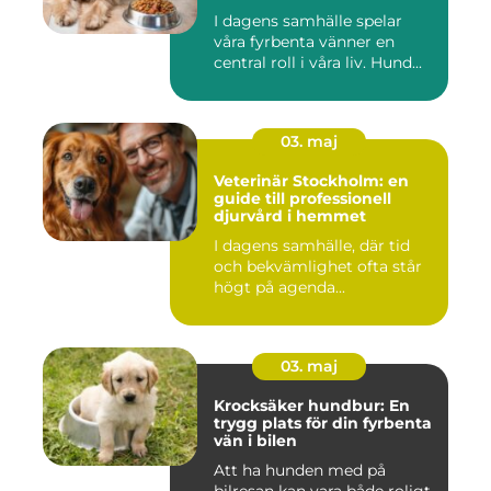
I dagens samhälle spelar
våra fyrbenta vänner en
central roll i våra liv. Hund...
03. maj
Veterinär Stockholm: en
guide till professionell
djurvård i hemmet
I dagens samhälle, där tid
och bekvämlighet ofta står
högt på agenda...
03. maj
Krocksäker hundbur: En
trygg plats för din fyrbenta
vän i bilen
Att ha hunden med på