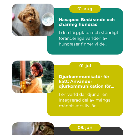
01. aug
Havapoo: Bedårande och
charmig hundras
I den färgglada och ständigt
föränderliga världen av
hundraser finner vi de...
01. jul
Djurkommunikatör för
katt: Använder
djurkommunikation för
behandling av djur
I en värld där djur är en
integrerad del av många
människors liv, är ...
08. jun