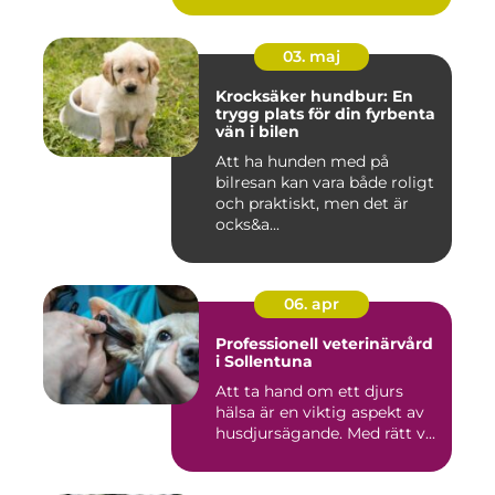
03. maj
Krocksäker hundbur: En
trygg plats för din fyrbenta
vän i bilen
Att ha hunden med på
bilresan kan vara både roligt
och praktiskt, men det är
ocks&a...
06. apr
Professionell veterinärvård
i Sollentuna
Att ta hand om ett djurs
hälsa är en viktig aspekt av
husdjursägande. Med rätt v...