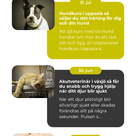
31. jul
Hundkurs i uppsala så
väljer du rätt träning för dig
och din hund
Att gå kurs med sin hund
handlar om mer än att lära
sitt och ligg. En välplanerad
hundkurs Uppsala k...
30. jun
Akutveterinär i växjö så får
du snabb och trygg hjälp
när ditt djur blir sjukt
När ett djur plötsligt blir
allvarligt sjukt eller skadas
förändras allt på några
sekunder. Pulsen s...