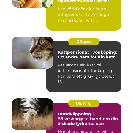
djurkommunikation för
behandling av djur
I en värld där djur är en
integrerad del av många
människors liv, är ...
08. jun
Kattpensionat i Jönköping:
Ett andra hem för din katt
Att lämna sin katt på
kattpensionat i Jönköping
kan vara ett gruvligt beslut
f&...
05. maj
Hundklippning i
Sölvesborg: ta hand om din
älskade fyrbenta vän
Hundklippning är en viktig