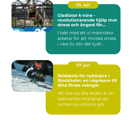
05. apr
Gladiator k-nine -
revolutionerande hjälp mot
stress och ångest för
hundar
I takt med att vi människor
arbetar för att minska stress
i våra liv, blir det tydli...
07. jan
Skidskola för nybörjare i
Stockholm: en vägvisare till
dina första svängar
Att lära sig åka skidor är en
spännande möjlighet att
omfamna vinterns gl&...