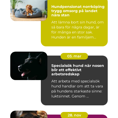
Hundpensionat norrköping
trygg omsorg på landet
nära stan
Att lämna bort sin hund, om
så bara för några dagar, är
för många en stor sak.
Hunden är en familjem...
03. mar
Specialsök hund när nosen
blir ett effektivt
arbetsredskap
Att arbeta med specialsök
hund handlar om att ta vara
på hundens starkaste sinne:
luktsinnet. Genom ...
28. nov