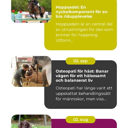
Hoppsadel: En
nyckelkomponent för en
bra ridupplevelse
Hoppsadeln är en central del
av utrustningen för den som
brinner för hoppning.
Utform...
02. sep
Osteopati för häst: Banar
vägen för ett hälsosamt
och balanserat liv
Osteopati har länge varit ett
uppskattat behandlingssätt
för människor, men viss...
02. aug