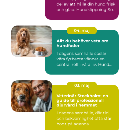
del av att hålla din hund frisk
och glad. Hundklippning Sö...
04. maj
Allt du behöver veta om
hundfoder
I dagens samhälle spelar
våra fyrbenta vänner en
central roll i våra liv. Hund...
03. maj
Veterinär Stockholm: en
guide till professionell
djurvård i hemmet
I dagens samhälle, där tid
och bekvämlighet ofta står
högt på agenda...