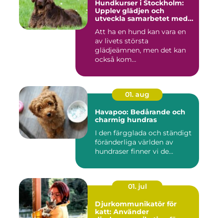
Hundkurser i Stockholm:
Upplev glädjen och
utveckla samarbetet med
din hund
Att ha en hund kan vara en
av livets största
glädjeämnen, men det kan
också kom...
01. aug
Havapoo: Bedårande och
charmig hundras
I den färgglada och ständigt
föränderliga världen av
hundraser finner vi de...
01. jul
Djurkommunikatör för
katt: Använder