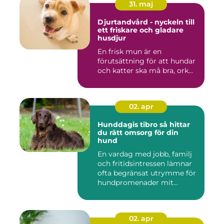
31. maj
Djurtandvård - nyckeln till
ett friskare och gladare
husdjur
En frisk mun är en
förutsättning för att hundar
och katter ska må bra, ork...
02. apr
Hunddagis tibro så hittar
du rätt omsorg för din
hund
En vardag med jobb, familj
och fritidsintressen lämnar
ofta begränsat utrymme för
hundpromenader mit...
02. apr