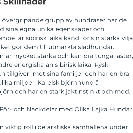
 Skillnader
ma övergripande grupp av hundraser har de
und sina egna unika egenskaper och
pel är sibirisk laika känd för sin starka vilj
lket gör dem till utmärkta slädhundar.
an är mycket starka och kan dra tunga laster
dre energiska än sibirisk laika. Rysk-
ch tillgiven mot sina familjer och har en bra
lika miljöer. Karelsk björnhund är
björn och har en stark jaktinstinkt och mod.
För- och Nackdelar med Olika Lajka Hundar
 viktig roll i de arktiska samhällena under