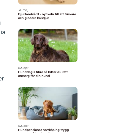
31. maj
Djurtandvård - nyckeln till ett friskare
och gladare husdjur
i
ia
02. apr
Hunddagis tibro så hittar du rätt
omsorg för din hund
er
.
h
02. apr
Hundpensionat norrköping trygg