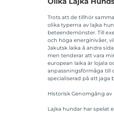
Olika Lajka Hunds
Trots att de tillhör sam
olika typerna av lajka h
beteendemönster. Till exem
och höga energinivåer, vi
Jakutsk laika å andra sid
men tenderar att vara min
european laika är lojala o
anpassningsförmåga till o
specialiserad på att jaga 
Historisk Genomgång av 
Lajka hundar har spelat en