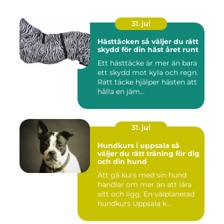
31. jul
Hästtäcken så väljer du rätt
skydd för din häst året runt
Ett hästtäcke är mer än bara
ett skydd mot kyla och regn.
Rätt täcke hjälper hästen att
hålla en jäm...
31. jul
Hundkurs i uppsala så
väljer du rätt träning för dig
och din hund
Att gå kurs med sin hund
handlar om mer än att lära
sitt och ligg. En välplanerad
hundkurs Uppsala k...