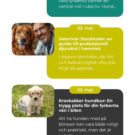
våra fyrbenta vänner en
central roll i våra liv. Hund...
03. maj
Veterinär Stockholm: en
guide till professionell
djurvård i hemmet
I dagens samhälle, där tid
och bekvämlighet ofta står
högt på agenda...
03. maj
Krocksäker hundbur: En
trygg plats för din fyrbenta
vän i bilen
Att ha hunden med på
bilresan kan vara både roligt
och praktiskt, men det är