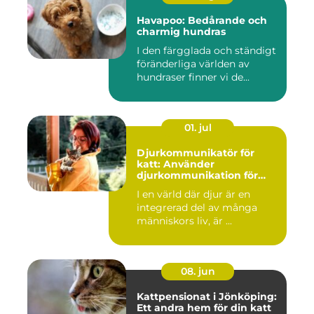
Havapoo: Bedårande och
charmig hundras
I den färgglada och ständigt
föränderliga världen av
hundraser finner vi de...
01. jul
Djurkommunikatör för
katt: Använder
djurkommunikation för
behandling av djur
I en värld där djur är en
integrerad del av många
människors liv, är ...
08. jun
Kattpensionat i Jönköping:
Ett andra hem för din katt