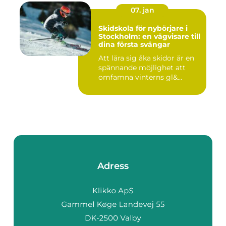
07. jan
Skidskola för nybörjare i
Stockholm: en vägvisare till
dina första svängar
Att lära sig åka skidor är en
spännande möjlighet att
omfamna vinterns gl&...
Adress