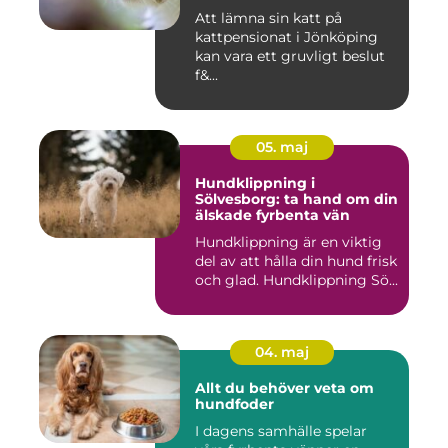
Att lämna sin katt på
kattpensionat i Jönköping
kan vara ett gruvligt beslut
f&...
05. maj
Hundklippning i
Sölvesborg: ta hand om din
älskade fyrbenta vän
Hundklippning är en viktig
del av att hålla din hund frisk
och glad. Hundklippning Sö...
04. maj
Allt du behöver veta om
hundfoder
I dagens samhälle spelar