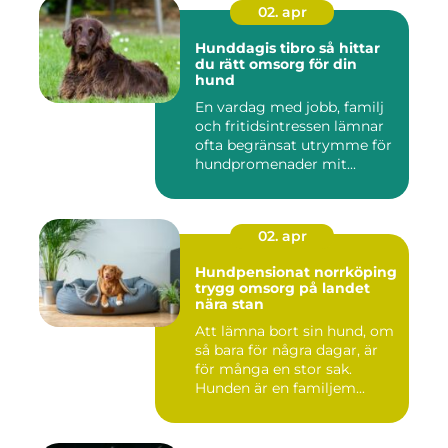
02. apr
Hunddagis tibro så hittar
du rätt omsorg för din
hund
En vardag med jobb, familj
och fritidsintressen lämnar
ofta begränsat utrymme för
hundpromenader mit...
02. apr
Hundpensionat norrköping
trygg omsorg på landet
nära stan
Att lämna bort sin hund, om
så bara för några dagar, är
för många en stor sak.
Hunden är en familjem...