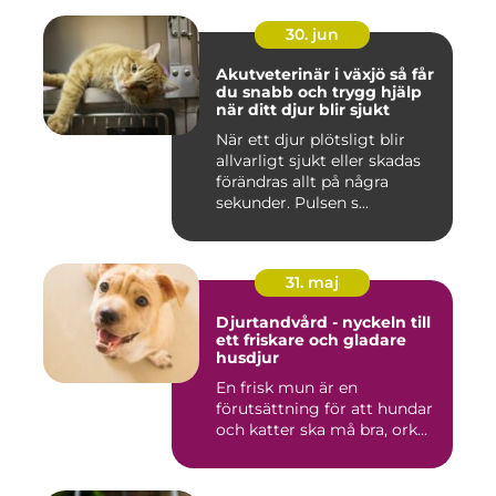
30. jun
Akutveterinär i växjö så får
du snabb och trygg hjälp
när ditt djur blir sjukt
När ett djur plötsligt blir
allvarligt sjukt eller skadas
förändras allt på några
sekunder. Pulsen s...
31. maj
Djurtandvård - nyckeln till
ett friskare och gladare
husdjur
En frisk mun är en
förutsättning för att hundar
och katter ska må bra, ork...