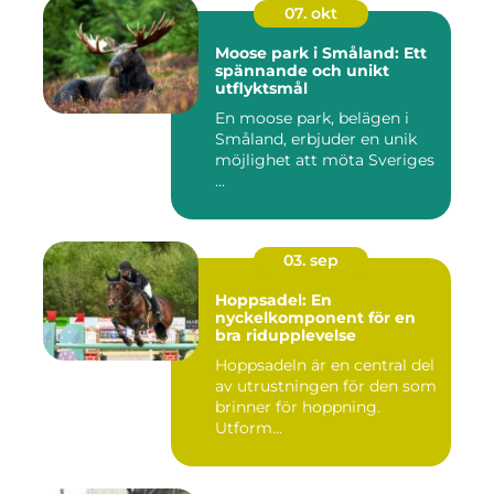
07. okt
Moose park i Småland: Ett
spännande och unikt
utflyktsmål
En moose park, belägen i
Småland, erbjuder en unik
möjlighet att möta Sveriges
...
03. sep
Hoppsadel: En
nyckelkomponent för en
bra ridupplevelse
Hoppsadeln är en central del
av utrustningen för den som
brinner för hoppning.
Utform...