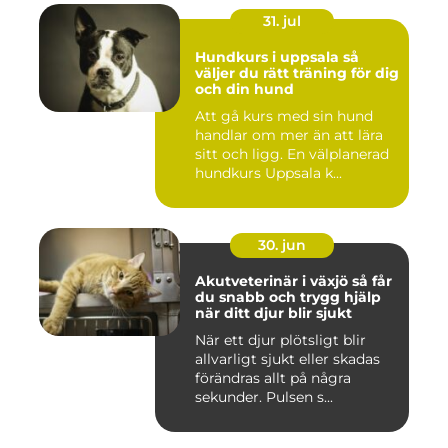
31. jul
Hundkurs i uppsala så
väljer du rätt träning för dig
och din hund
Att gå kurs med sin hund
handlar om mer än att lära
sitt och ligg. En välplanerad
hundkurs Uppsala k...
30. jun
Akutveterinär i växjö så får
du snabb och trygg hjälp
när ditt djur blir sjukt
När ett djur plötsligt blir
allvarligt sjukt eller skadas
förändras allt på några
sekunder. Pulsen s...