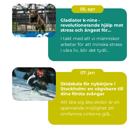
05. apr
Gladiator k-nine -
revolutionerande hjälp mot
stress och ångest för
hundar
I takt med att vi människor
arbetar för att minska stress
i våra liv, blir det tydli...
07. jan
Skidskola för nybörjare i
Stockholm: en vägvisare till
dina första svängar
Att lära sig åka skidor är en
spännande möjlighet att
omfamna vinterns gl&...