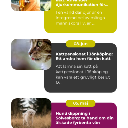
katt: Använder
djurkommunikation för
behandling av djur
I en värld där djur är en
integrerad del av många
människors liv, är ...
08. jun
Kattpensionat i Jönköping:
Ett andra hem för din katt
Att lämna sin katt på
kattpensionat i Jönköping
kan vara ett gruvligt beslut
f&...
05. maj
Hundklippning i
Sölvesborg: ta hand om din
älskade fyrbenta vän