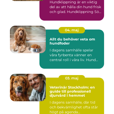
Hundklippning är en viktig
del av att hålla din hund frisk
och glad. Hundklippning Sö...
04. maj
Allt du behöver veta om
hundfoder
I dagens samhälle spelar
våra fyrbenta vänner en
central roll i våra liv. Hund...
03. maj
Veterinär Stockholm: en
guide till professionell
djurvård i hemmet
I dagens samhälle, där tid
och bekvämlighet ofta står
högt på agenda...