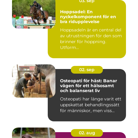
03. sep
Hoppsadel: En
nyckelkomponent för en
bra ridupplevelse
Hoppsadeln är en central del
av utrustningen för den som
brinner för hoppning.
Utform...
02. sep
Osteopati för häst: Banar
vägen för ett hälsosamt
och balanserat liv
Osteopati har länge varit ett
uppskattat behandlingssätt
för människor, men viss...
02. aug