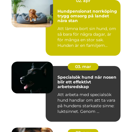
02. apr
Hundpensionat norrköping
trygg omsorg på landet
nära stan
Att lämna bort sin hund, om
så bara för några dagar, är
för många en stor sak.
Hunden är en familjem...
03. mar
Specialsök hund när nosen
blir ett effektivt
arbetsredskap
Att arbeta med specialsök
hund handlar om att ta vara
på hundens starkaste sinne:
luktsinnet. Genom ...