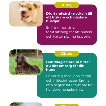
31. maj
Djurtandvård - nyckeln till
ett friskare och gladare
husdjur
En frisk mun är en
förutsättning för att hundar
och katter ska må bra, ork...
02. apr
Hunddagis tibro så hittar
du rätt omsorg för din
hund
En vardag med jobb, familj
och fritidsintressen lämnar
ofta begränsat utrymme för
hundpromenader mit...