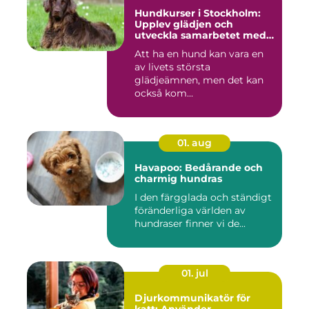
Hundkurser i Stockholm:
Upplev glädjen och
utveckla samarbetet med
din hund
Att ha en hund kan vara en
av livets största
glädjeämnen, men det kan
också kom...
01. aug
Havapoo: Bedårande och
charmig hundras
I den färgglada och ständigt
föränderliga världen av
hundraser finner vi de...
01. jul
Djurkommunikatör för