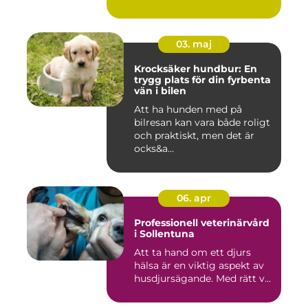
03. maj
Krocksäker hundbur: En
trygg plats för din fyrbenta
vän i bilen
Att ha hunden med på
bilresan kan vara både roligt
och praktiskt, men det är
ocks&a...
06. apr
Professionell veterinärvård
i Sollentuna
Att ta hand om ett djurs
hälsa är en viktig aspekt av
husdjursägande. Med rätt v...