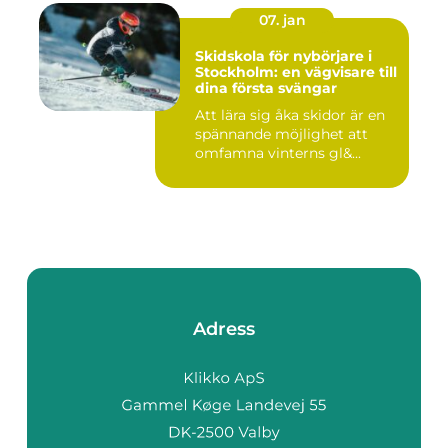
07. jan
Skidskola för nybörjare i
Stockholm: en vägvisare till
dina första svängar
Att lära sig åka skidor är en
spännande möjlighet att
omfamna vinterns gl&...
Adress