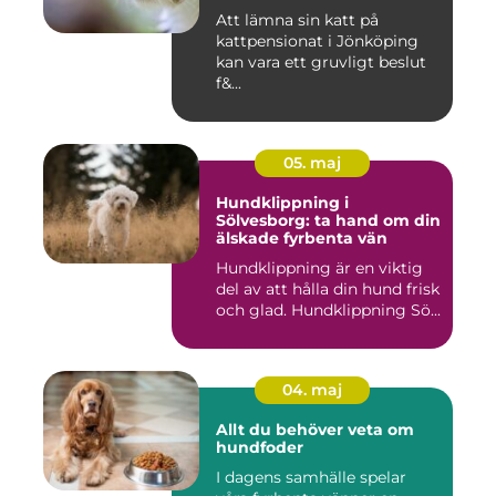
Att lämna sin katt på
kattpensionat i Jönköping
kan vara ett gruvligt beslut
f&...
05. maj
Hundklippning i
Sölvesborg: ta hand om din
älskade fyrbenta vän
Hundklippning är en viktig
del av att hålla din hund frisk
och glad. Hundklippning Sö...
04. maj
Allt du behöver veta om
hundfoder
I dagens samhälle spelar