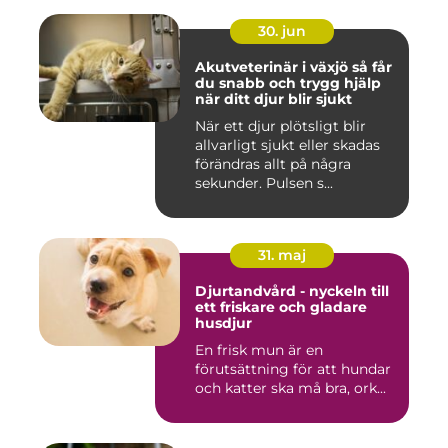
30. jun
Akutveterinär i växjö så får
du snabb och trygg hjälp
när ditt djur blir sjukt
När ett djur plötsligt blir
allvarligt sjukt eller skadas
förändras allt på några
sekunder. Pulsen s...
31. maj
Djurtandvård - nyckeln till
ett friskare och gladare
husdjur
En frisk mun är en
förutsättning för att hundar
och katter ska må bra, ork...