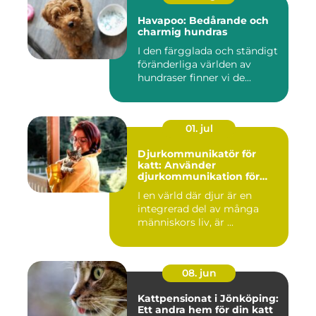
Havapoo: Bedårande och
charmig hundras
I den färgglada och ständigt
föränderliga världen av
hundraser finner vi de...
01. jul
Djurkommunikatör för
katt: Använder
djurkommunikation för
behandling av djur
I en värld där djur är en
integrerad del av många
människors liv, är ...
08. jun
Kattpensionat i Jönköping:
Ett andra hem för din katt