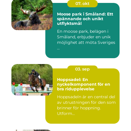
07. okt
Moose park i Småland: Ett
spännande och unikt
utflyktsmål
En moose park, belägen i
Småland, erbjuder en unik
möjlighet att möta Sveriges
...
03. sep
Hoppsadel: En
nyckelkomponent för en
bra ridupplevelse
Hoppsadeln är en central del
av utrustningen för den som
brinner för hoppning.
Utform...