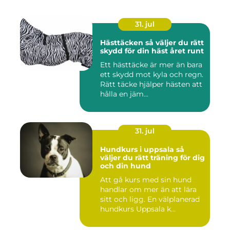
31. jul
Hästtäcken så väljer du rätt
skydd för din häst året runt
Ett hästtäcke är mer än bara
ett skydd mot kyla och regn.
Rätt täcke hjälper hästen att
hålla en jäm...
31. jul
Hundkurs i uppsala så
väljer du rätt träning för dig
och din hund
Att gå kurs med sin hund
handlar om mer än att lära
sitt och ligg. En välplanerad
hundkurs Uppsala k...