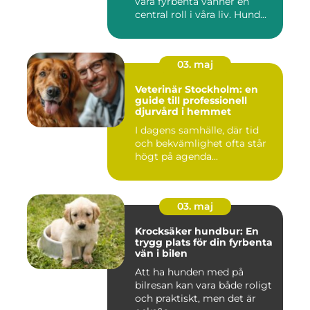
våra fyrbenta vänner en
central roll i våra liv. Hund...
03. maj
Veterinär Stockholm: en
guide till professionell
djurvård i hemmet
I dagens samhälle, där tid
och bekvämlighet ofta står
högt på agenda...
03. maj
Krocksäker hundbur: En
trygg plats för din fyrbenta
vän i bilen
Att ha hunden med på
bilresan kan vara både roligt
och praktiskt, men det är