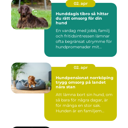
02. apr
Hunddagis tibro så hittar
du rätt omsorg för din
hund
En vardag med jobb, familj
och fritidsintressen lämnar
ofta begränsat utrymme för
hundpromenader mit...
02. apr
Hundpensionat norrköping
trygg omsorg på landet
nära stan
Att lämna bort sin hund, om
så bara för några dagar, är
för många en stor sak.
Hunden är en familjem...