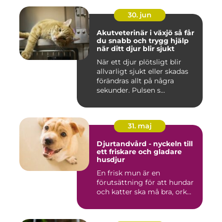
30. jun
Akutveterinär i växjö så får
du snabb och trygg hjälp
när ditt djur blir sjukt
När ett djur plötsligt blir
allvarligt sjukt eller skadas
förändras allt på några
sekunder. Pulsen s...
31. maj
Djurtandvård - nyckeln till
ett friskare och gladare
husdjur
En frisk mun är en
förutsättning för att hundar
och katter ska må bra, ork...