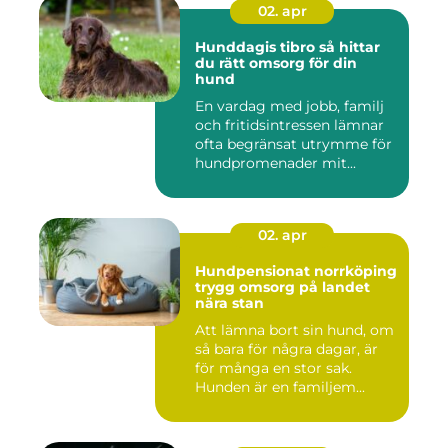
02. apr
Hunddagis tibro så hittar
du rätt omsorg för din
hund
En vardag med jobb, familj
och fritidsintressen lämnar
ofta begränsat utrymme för
hundpromenader mit...
02. apr
Hundpensionat norrköping
trygg omsorg på landet
nära stan
Att lämna bort sin hund, om
så bara för några dagar, är
för många en stor sak.
Hunden är en familjem...