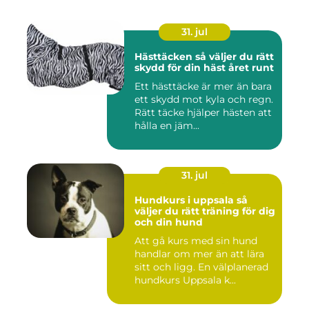
31. jul
Hästtäcken så väljer du rätt
skydd för din häst året runt
Ett hästtäcke är mer än bara
ett skydd mot kyla och regn.
Rätt täcke hjälper hästen att
hålla en jäm...
31. jul
Hundkurs i uppsala så
väljer du rätt träning för dig
och din hund
Att gå kurs med sin hund
handlar om mer än att lära
sitt och ligg. En välplanerad
hundkurs Uppsala k...