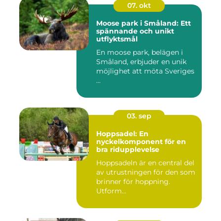
07. okt
Moose park i Småland: Ett
spännande och unikt
utflyktsmål
En moose park, belägen i
Småland, erbjuder en unik
möjlighet att möta Sveriges
...
03. sep
Hoppsadel: En
nyckelkomponent för en
bra ridupplevelse
Hoppsadeln är en central del
av utrustningen för den som
brinner för hoppning.
Utform...