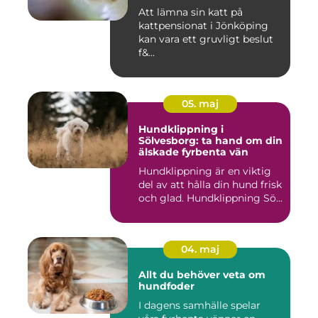
Att lämna sin katt på
kattpensionat i Jönköping
kan vara ett gruvligt beslut
f&...
05. maj
Hundklippning i
Sölvesborg: ta hand om din
älskade fyrbenta vän
Hundklippning är en viktig
del av att hålla din hund frisk
och glad. Hundklippning Sö...
04. maj
Allt du behöver veta om
hundfoder
I dagens samhälle spelar