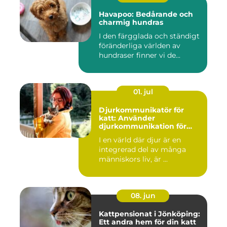
Havapoo: Bedårande och
charmig hundras
I den färgglada och ständigt
föränderliga världen av
hundraser finner vi de...
01. jul
Djurkommunikatör för
katt: Använder
djurkommunikation för
behandling av djur
I en värld där djur är en
integrerad del av många
människors liv, är ...
08. jun
Kattpensionat i Jönköping:
Ett andra hem för din katt