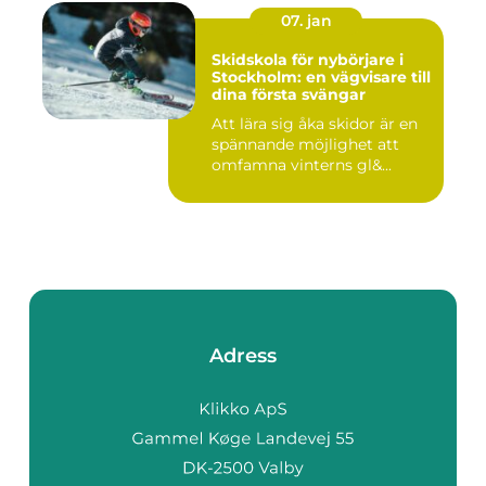
07. jan
Skidskola för nybörjare i
Stockholm: en vägvisare till
dina första svängar
Att lära sig åka skidor är en
spännande möjlighet att
omfamna vinterns gl&...
Adress