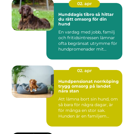
02. apr
Hunddagis tibro så hittar
du rätt omsorg för din
hund
En vardag med jobb, familj
och fritidsintressen lämnar
ofta begränsat utrymme för
hundpromenader mit...
02. apr
Hundpensionat norrköping
trygg omsorg på landet
nära stan
Att lämna bort sin hund, om
så bara för några dagar, är
för många en stor sak.
Hunden är en familjem...