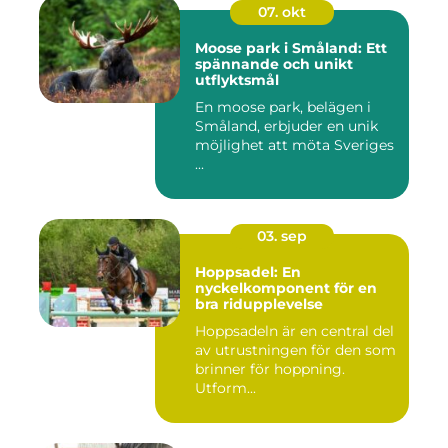
07. okt
Moose park i Småland: Ett
spännande och unikt
utflyktsmål
En moose park, belägen i
Småland, erbjuder en unik
möjlighet att möta Sveriges
...
03. sep
Hoppsadel: En
nyckelkomponent för en
bra ridupplevelse
Hoppsadeln är en central del
av utrustningen för den som
brinner för hoppning.
Utform...