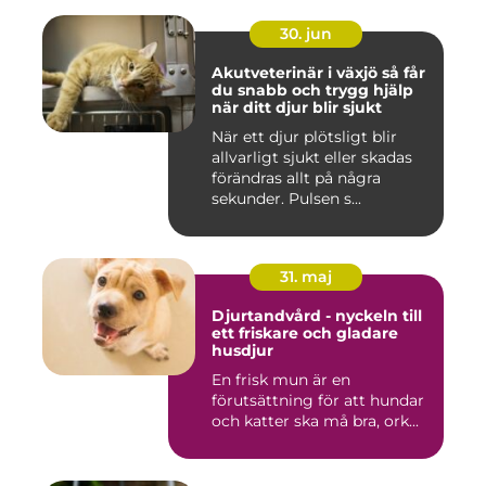
30. jun
Akutveterinär i växjö så får
du snabb och trygg hjälp
när ditt djur blir sjukt
När ett djur plötsligt blir
allvarligt sjukt eller skadas
förändras allt på några
sekunder. Pulsen s...
31. maj
Djurtandvård - nyckeln till
ett friskare och gladare
husdjur
En frisk mun är en
förutsättning för att hundar
och katter ska må bra, ork...