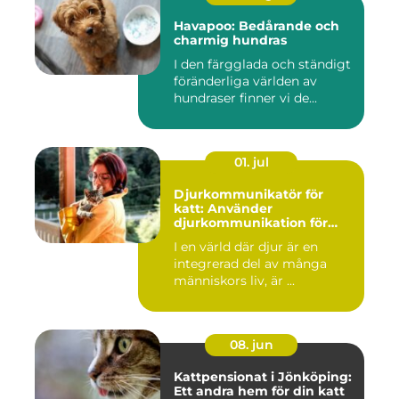
Havapoo: Bedårande och
charmig hundras
I den färgglada och ständigt
föränderliga världen av
hundraser finner vi de...
01. jul
Djurkommunikatör för
katt: Använder
djurkommunikation för
behandling av djur
I en värld där djur är en
integrerad del av många
människors liv, är ...
08. jun
Kattpensionat i Jönköping:
Ett andra hem för din katt