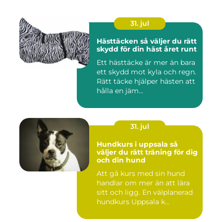
31. jul
Hästtäcken så väljer du rätt
skydd för din häst året runt
Ett hästtäcke är mer än bara
ett skydd mot kyla och regn.
Rätt täcke hjälper hästen att
hålla en jäm...
31. jul
Hundkurs i uppsala så
väljer du rätt träning för dig
och din hund
Att gå kurs med sin hund
handlar om mer än att lära
sitt och ligg. En välplanerad
hundkurs Uppsala k...