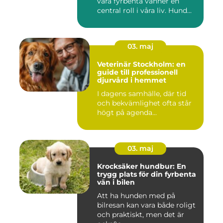
våra fyrbenta vänner en
central roll i våra liv. Hund...
03. maj
Veterinär Stockholm: en
guide till professionell
djurvård i hemmet
I dagens samhälle, där tid
och bekvämlighet ofta står
högt på agenda...
03. maj
Krocksäker hundbur: En
trygg plats för din fyrbenta
vän i bilen
Att ha hunden med på
bilresan kan vara både roligt
och praktiskt, men det är