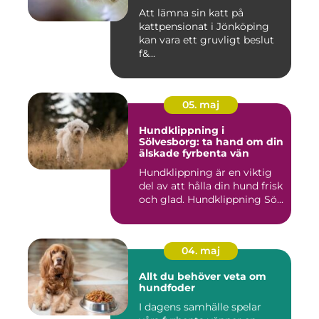
Att lämna sin katt på
kattpensionat i Jönköping
kan vara ett gruvligt beslut
f&...
05. maj
Hundklippning i
Sölvesborg: ta hand om din
älskade fyrbenta vän
Hundklippning är en viktig
del av att hålla din hund frisk
och glad. Hundklippning Sö...
04. maj
Allt du behöver veta om
hundfoder
I dagens samhälle spelar