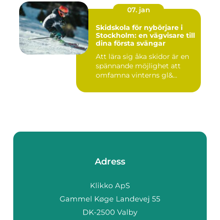
07. jan
Skidskola för nybörjare i
Stockholm: en vägvisare till
dina första svängar
Att lära sig åka skidor är en
spännande möjlighet att
omfamna vinterns gl&...
Adress