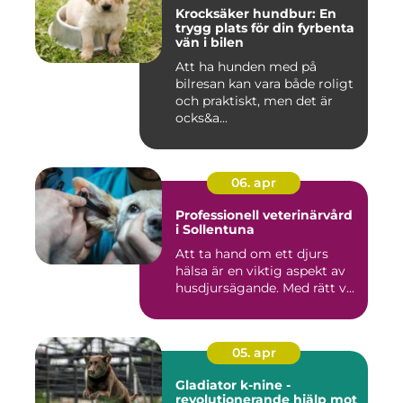
Krocksäker hundbur: En
trygg plats för din fyrbenta
vän i bilen
Att ha hunden med på
bilresan kan vara både roligt
och praktiskt, men det är
ocks&a...
06. apr
Professionell veterinärvård
i Sollentuna
Att ta hand om ett djurs
hälsa är en viktig aspekt av
husdjursägande. Med rätt v...
05. apr
Gladiator k-nine -
revolutionerande hjälp mot