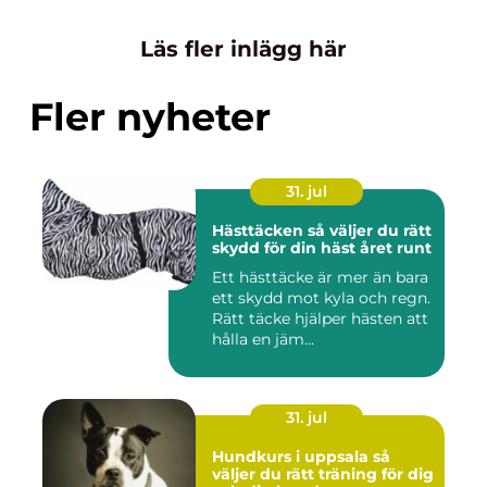
Läs fler inlägg här
Fler nyheter
31. jul
Hästtäcken så väljer du rätt
skydd för din häst året runt
Ett hästtäcke är mer än bara
ett skydd mot kyla och regn.
Rätt täcke hjälper hästen att
hålla en jäm...
31. jul
Hundkurs i uppsala så
väljer du rätt träning för dig