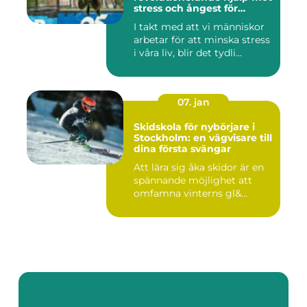
stress och ångest för
hundar
I takt med att vi människor
arbetar för att minska stress
i våra liv, blir det tydli...
07. jan
Skidskola för nybörjare i
Stockholm: en vägvisare till
dina första svängar
Att lära sig åka skidor är en
spännande möjlighet att
omfamna vinterns gl&...