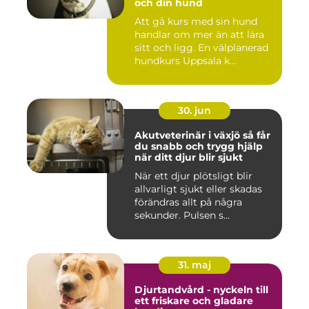
och din hund
Att gå kurs med sin hund
handlar om mer än att lära
sitt och ligg. En välplanerad
hundkurs Uppsala k...
30. jun
Akutveterinär i växjö så får
du snabb och trygg hjälp
när ditt djur blir sjukt
När ett djur plötsligt blir
allvarligt sjukt eller skadas
förändras allt på några
sekunder. Pulsen s...
31. maj
Djurtandvård - nyckeln till
ett friskare och gladare