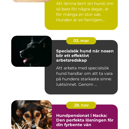
Att lämna bort sin hund, om
så bara för några dagar, är
för många en stor sak.
Hunden är en familjem...
03. mar
Specialsök hund när nosen
blir ett effektivt
arbetsredskap
Att arbeta med specialsök
hund handlar om att ta vara
på hundens starkaste sinne:
luktsinnet. Genom ...
28. nov
Hundpensionat i Nacka:
Den perfekta lösningen för
din fyrbente vän