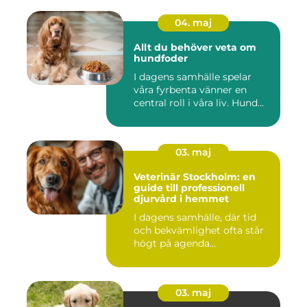
04. maj
Allt du behöver veta om
hundfoder
I dagens samhälle spelar
våra fyrbenta vänner en
central roll i våra liv. Hund...
03. maj
Veterinär Stockholm: en
guide till professionell
djurvård i hemmet
I dagens samhälle, där tid
och bekvämlighet ofta står
högt på agenda...
03. maj