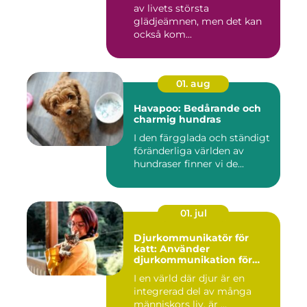
av livets största
glädjeämnen, men det kan
också kom...
01. aug
Havapoo: Bedårande och
charmig hundras
I den färgglada och ständigt
föränderliga världen av
hundraser finner vi de...
01. jul
Djurkommunikatör för
katt: Använder
djurkommunikation för
behandling av djur
I en värld där djur är en
integrerad del av många
människors liv, är ...