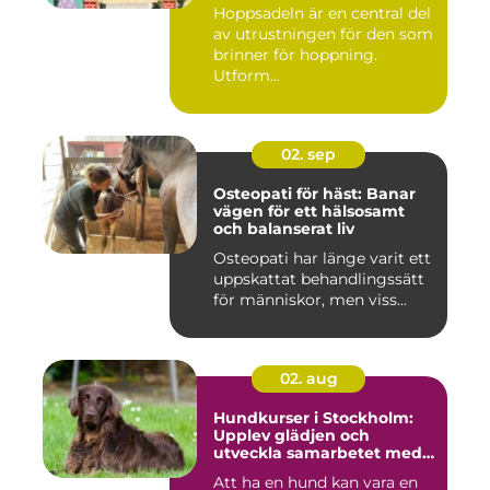
Hoppsadeln är en central del
av utrustningen för den som
brinner för hoppning.
Utform...
02. sep
Osteopati för häst: Banar
vägen för ett hälsosamt
och balanserat liv
Osteopati har länge varit ett
uppskattat behandlingssätt
för människor, men viss...
02. aug
Hundkurser i Stockholm:
Upplev glädjen och
utveckla samarbetet med
din hund
Att ha en hund kan vara en