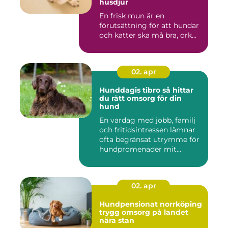
husdjur
En frisk mun är en
förutsättning för att hundar
och katter ska må bra, ork...
02. apr
Hunddagis tibro så hittar
du rätt omsorg för din
hund
En vardag med jobb, familj
och fritidsintressen lämnar
ofta begränsat utrymme för
hundpromenader mit...
02. apr
Hundpensionat norrköping
trygg omsorg på landet
nära stan