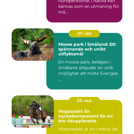
hundpensionat i Nacka kan
kännas som en utmaning för
må...
07. okt
Moose park i Småland: Ett
spännande och unikt
utflyktsmål
En moose park, belägen i
Småland, erbjuder en unik
möjlighet att möta Sveriges
...
03. sep
Hoppsadel: En
nyckelkomponent för en
bra ridupplevelse
Hoppsadeln är en central del