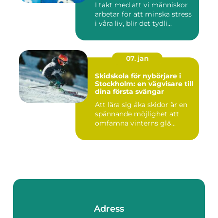
I takt med att vi människor
arbetar för att minska stress
i våra liv, blir det tydli...
07. jan
Skidskola för nybörjare i
Stockholm: en vägvisare till
dina första svängar
Att lära sig åka skidor är en
spännande möjlighet att
omfamna vinterns gl&...
Adress