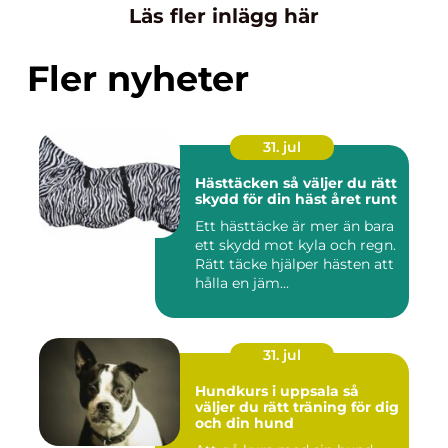
Läs fler inlägg här
Fler nyheter
31. jul
Hästtäcken så väljer du rätt
skydd för din häst året runt
Ett hästtäcke är mer än bara
ett skydd mot kyla och regn.
Rätt täcke hjälper hästen att
hålla en jäm...
31. jul
Hundkurs i uppsala så
väljer du rätt träning för dig
och din hund