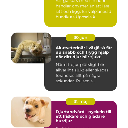
Att gå kurs med sin hund
handlar om mer än att lära
sitt och ligg. En välplanerad
hundkurs Uppsala k...
30. jun
Akutveterinär i växjö så får
du snabb och trygg hjälp
när ditt djur blir sjukt
När ett djur plötsligt blir
allvarligt sjukt eller skadas
förändras allt på några
sekunder. Pulsen s...
31. maj
Djurtandvård - nyckeln till
ett friskare och gladare
husdjur