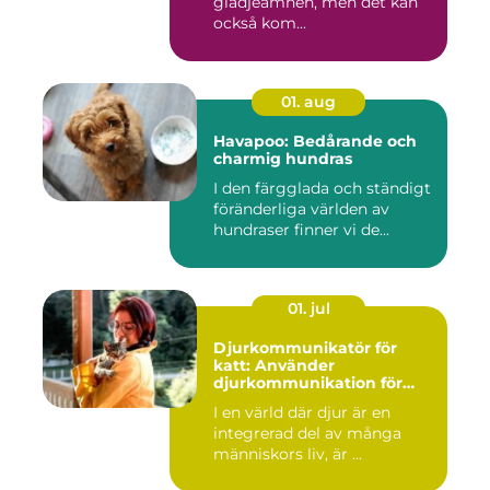
glädjeämnen, men det kan
också kom...
01. aug
Havapoo: Bedårande och
charmig hundras
I den färgglada och ständigt
föränderliga världen av
hundraser finner vi de...
01. jul
Djurkommunikatör för
katt: Använder
djurkommunikation för
behandling av djur
I en värld där djur är en
integrerad del av många
människors liv, är ...