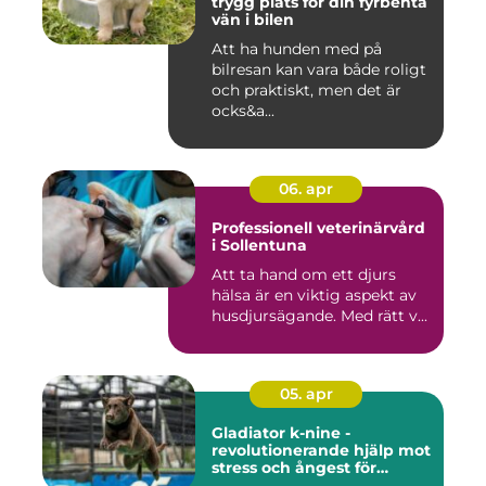
trygg plats för din fyrbenta
vän i bilen
Att ha hunden med på
bilresan kan vara både roligt
och praktiskt, men det är
ocks&a...
06. apr
Professionell veterinärvård
i Sollentuna
Att ta hand om ett djurs
hälsa är en viktig aspekt av
husdjursägande. Med rätt v...
05. apr
Gladiator k-nine -
revolutionerande hjälp mot
stress och ångest för
hundar