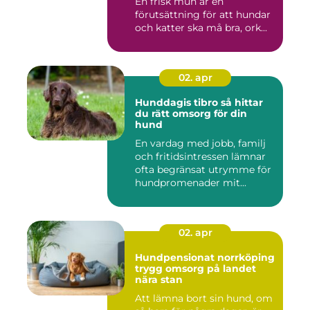
En frisk mun är en
förutsättning för att hundar
och katter ska må bra, ork...
02. apr
Hunddagis tibro så hittar
du rätt omsorg för din
hund
En vardag med jobb, familj
och fritidsintressen lämnar
ofta begränsat utrymme för
hundpromenader mit...
02. apr
Hundpensionat norrköping
trygg omsorg på landet
nära stan
Att lämna bort sin hund, om