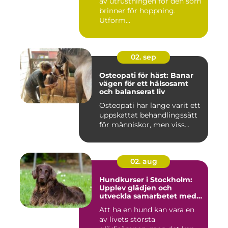
av utrustningen för den som
brinner för hoppning.
Utform...
02. sep
Osteopati för häst: Banar
vägen för ett hälsosamt
och balanserat liv
Osteopati har länge varit ett
uppskattat behandlingssätt
för människor, men viss...
02. aug
Hundkurser i Stockholm:
Upplev glädjen och
utveckla samarbetet med
din hund
Att ha en hund kan vara en
av livets största