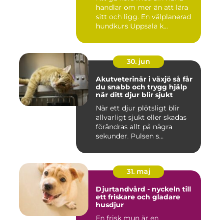
handlar om mer än att lära
sitt och ligg. En välplanerad
hundkurs Uppsala k...
30. jun
Akutveterinär i växjö så får
du snabb och trygg hjälp
när ditt djur blir sjukt
När ett djur plötsligt blir
allvarligt sjukt eller skadas
förändras allt på några
sekunder. Pulsen s...
31. maj
Djurtandvård - nyckeln till
ett friskare och gladare
husdjur
En frisk mun är en