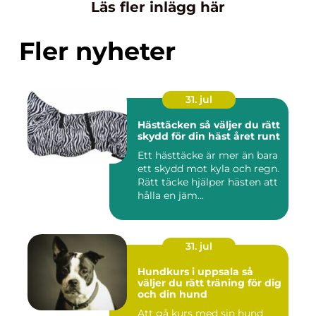
Läs fler inlägg här
Fler nyheter
31. jul
Hästtäcken så väljer du rätt
skydd för din häst året runt
Ett hästtäcke är mer än bara
ett skydd mot kyla och regn.
Rätt täcke hjälper hästen att
hålla en jäm...
31. jul
Hundkurs i uppsala så
väljer du rätt träning för dig
och din hund
Att gå kurs med sin hund