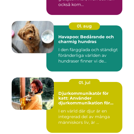
också kom...
01. aug
Havapoo: Bedårande och
charmig hundras
I den färgglada och ständigt
föränderliga världen av
hundraser finner vi de...
01. jul
Djurkommunikatör för
katt: Använder
djurkommunikation för
behandling av djur
I en värld där djur är en
integrerad del av många
människors liv, är ...