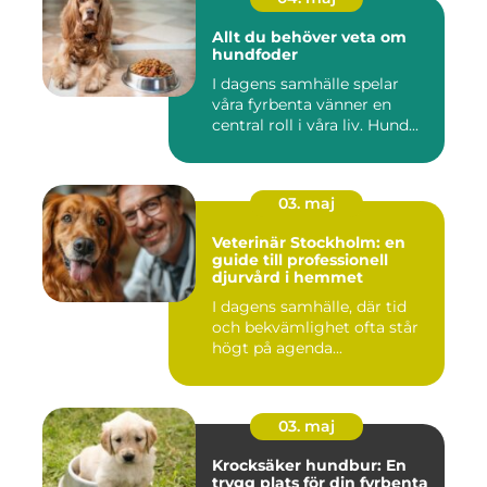
Allt du behöver veta om
hundfoder
I dagens samhälle spelar
våra fyrbenta vänner en
central roll i våra liv. Hund...
03. maj
Veterinär Stockholm: en
guide till professionell
djurvård i hemmet
I dagens samhälle, där tid
och bekvämlighet ofta står
högt på agenda...
03. maj
Krocksäker hundbur: En
trygg plats för din fyrbenta