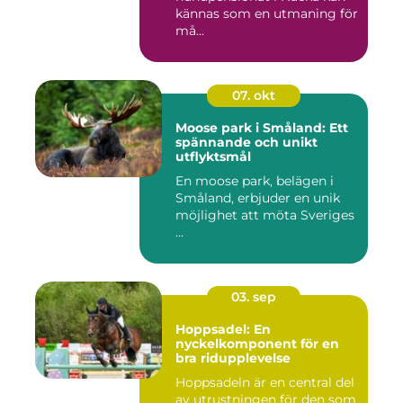
kännas som en utmaning för
må...
07. okt
Moose park i Småland: Ett
spännande och unikt
utflyktsmål
En moose park, belägen i
Småland, erbjuder en unik
möjlighet att möta Sveriges
...
03. sep
Hoppsadel: En
nyckelkomponent för en
bra ridupplevelse
Hoppsadeln är en central del
av utrustningen för den som