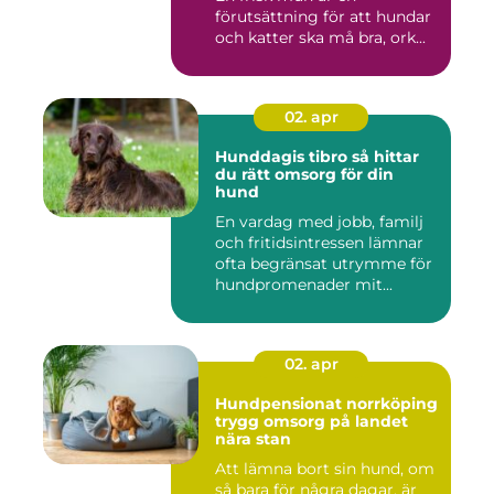
förutsättning för att hundar
och katter ska må bra, ork...
02. apr
Hunddagis tibro så hittar
du rätt omsorg för din
hund
En vardag med jobb, familj
och fritidsintressen lämnar
ofta begränsat utrymme för
hundpromenader mit...
02. apr
Hundpensionat norrköping
trygg omsorg på landet
nära stan
Att lämna bort sin hund, om
så bara för några dagar, är