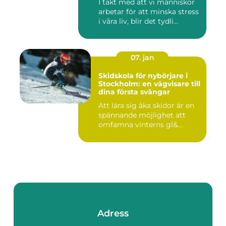
I takt med att vi människor
arbetar för att minska stress
i våra liv, blir det tydli...
07. jan
Skidskola för nybörjare i
Stockholm: en vägvisare till
dina första svängar
Att lära sig åka skidor är en
spännande möjlighet att
omfamna vinterns gl&...
Adress