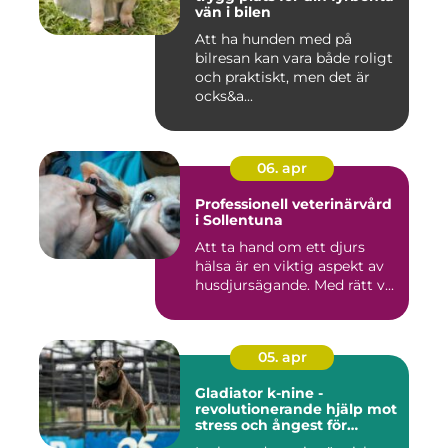
vän i bilen
Att ha hunden med på
bilresan kan vara både roligt
och praktiskt, men det är
ocks&a...
06. apr
Professionell veterinärvård
i Sollentuna
Att ta hand om ett djurs
hälsa är en viktig aspekt av
husdjursägande. Med rätt v...
05. apr
Gladiator k-nine -
revolutionerande hjälp mot
stress och ångest för
hundar