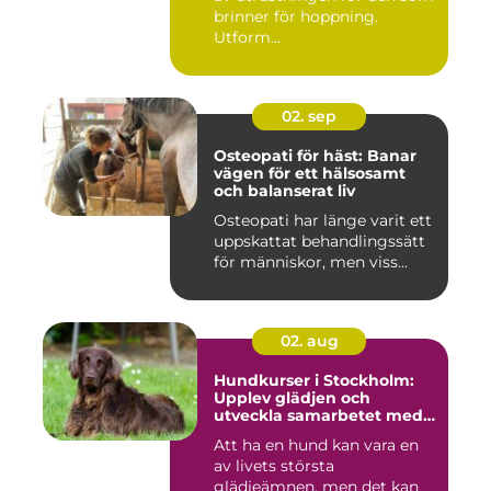
brinner för hoppning.
Utform...
02. sep
Osteopati för häst: Banar
vägen för ett hälsosamt
och balanserat liv
Osteopati har länge varit ett
uppskattat behandlingssätt
för människor, men viss...
02. aug
Hundkurser i Stockholm:
Upplev glädjen och
utveckla samarbetet med
din hund
Att ha en hund kan vara en
av livets största
glädjeämnen, men det kan