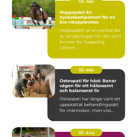
03. sep
Hoppsadel: En
nyckelkomponent för en
bra ridupplevelse
Hoppsadeln är en central del
av utrustningen för den som
brinner för hoppning.
Utform...
02. sep
Osteopati för häst: Banar
vägen för ett hälsosamt
och balanserat liv
Osteopati har länge varit ett
uppskattat behandlingssätt
för människor, men viss...
02. aug