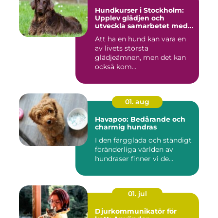
Hundkurser i Stockholm:
Upplev glädjen och
utveckla samarbetet med
din hund
Att ha en hund kan vara en
av livets största
glädjeämnen, men det kan
också kom...
01. aug
Havapoo: Bedårande och
charmig hundras
I den färgglada och ständigt
föränderliga världen av
hundraser finner vi de...
01. jul
Djurkommunikatör för