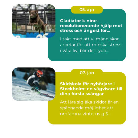
05. apr
Gladiator k-nine -
revolutionerande hjälp mot
stress och ångest för
hundar
I takt med att vi människor
arbetar för att minska stress
i våra liv, blir det tydli...
07. jan
Skidskola för nybörjare i
Stockholm: en vägvisare till
dina första svängar
Att lära sig åka skidor är en
spännande möjlighet att
omfamna vinterns gl&...