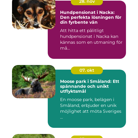
28. nov
Hundpensionat i Nacka:
Den perfekta lösningen för
din fyrbente vän
Att hitta ett pålitligt
hundpensionat i Nacka kan
kännas som en utmaning för
må...
07. okt
Moose park i Småland: Ett
spännande och unikt
utflyktsmål
En moose park, belägen i
Småland, erbjuder en unik
möjlighet att möta Sveriges
...