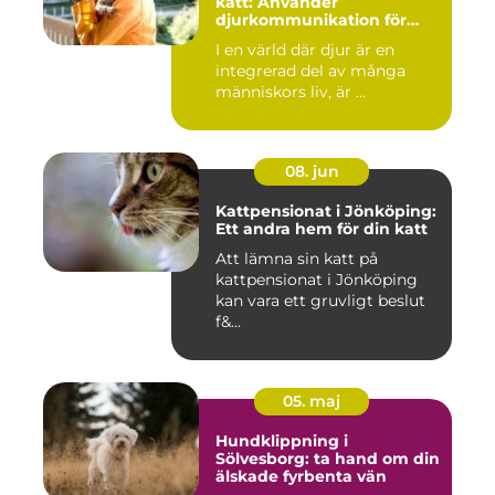
katt: Använder
djurkommunikation för
behandling av djur
I en värld där djur är en
integrerad del av många
människors liv, är ...
08. jun
Kattpensionat i Jönköping:
Ett andra hem för din katt
Att lämna sin katt på
kattpensionat i Jönköping
kan vara ett gruvligt beslut
f&...
05. maj
Hundklippning i
Sölvesborg: ta hand om din
älskade fyrbenta vän