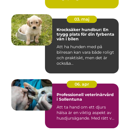
03. maj
Krocksäker hundbur: En
trygg plats för din fyrbenta
vän i bilen
Att ha hunden med på
bilresan kan vara både roligt
och praktiskt, men det är
ocks&a...
06. apr
Professionell veterinärvård
i Sollentuna
Att ta hand om ett djurs
hälsa är en viktig aspekt av
husdjursägande. Med rätt v...