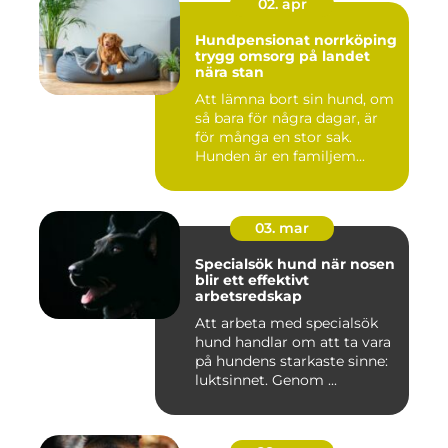
02. apr
Hundpensionat norrköping
trygg omsorg på landet
nära stan
Att lämna bort sin hund, om
så bara för några dagar, är
för många en stor sak.
Hunden är en familjem...
03. mar
Specialsök hund när nosen
blir ett effektivt
arbetsredskap
Att arbeta med specialsök
hund handlar om att ta vara
på hundens starkaste sinne:
luktsinnet. Genom ...