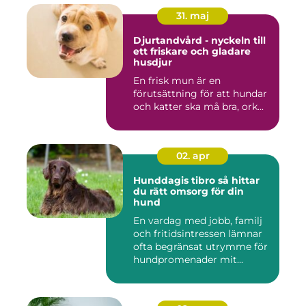
31. maj
Djurtandvård - nyckeln till
ett friskare och gladare
husdjur
En frisk mun är en
förutsättning för att hundar
och katter ska må bra, ork...
02. apr
Hunddagis tibro så hittar
du rätt omsorg för din
hund
En vardag med jobb, familj
och fritidsintressen lämnar
ofta begränsat utrymme för
hundpromenader mit...