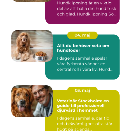
Hundklippning är en viktig
del av att hålla din hund frisk
och glad. Hundklippning Sö...
04. maj
Allt du behöver veta om
hundfoder
I dagens samhälle spelar
våra fyrbenta vänner en
central roll i våra liv. Hund...
03. maj
Veterinär Stockholm: en
guide till professionell
djurvård i hemmet
I dagens samhälle, där tid
och bekvämlighet ofta står
högt på agenda...