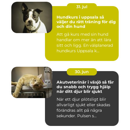
31. jul
Hundkurs i uppsala så
väljer du rätt träning för dig
och din hund
Att gå kurs med sin hund
handlar om mer än att lära
sitt och ligg. En välplanerad
hundkurs Uppsala k...
30. jun
Akutveterinär i växjö så får
du snabb och trygg hjälp
när ditt djur blir sjukt
När ett djur plötsligt blir
allvarligt sjukt eller skadas
förändras allt på några
sekunder. Pulsen s...