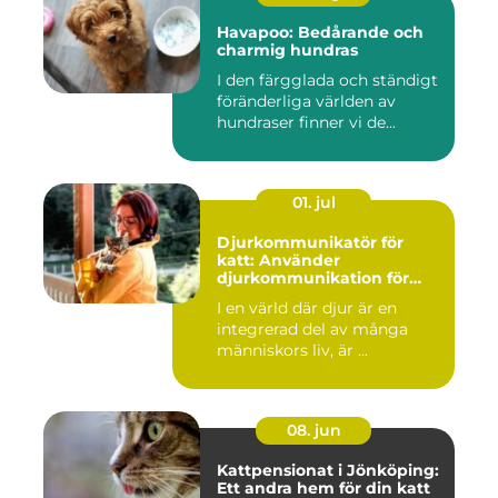
Havapoo: Bedårande och
charmig hundras
I den färgglada och ständigt
föränderliga världen av
hundraser finner vi de...
01. jul
Djurkommunikatör för
katt: Använder
djurkommunikation för
behandling av djur
I en värld där djur är en
integrerad del av många
människors liv, är ...
08. jun
Kattpensionat i Jönköping:
Ett andra hem för din katt