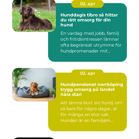
02. apr
Hunddagis tibro så hittar
du rätt omsorg för din
hund
En vardag med jobb, familj
och fritidsintressen lämnar
ofta begränsat utrymme för
hundpromenader mit...
02. apr
Hundpensionat norrköping
trygg omsorg på landet
nära stan
Att lämna bort sin hund, om
så bara för några dagar, är
för många en stor sak.
Hunden är en familjem...