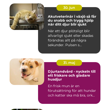
30. jun
Akutveterinär i växjö så får
du snabb och trygg hjälp
när ditt djur blir sjukt
När ett djur plötsligt blir
allvarligt sjukt eller skadas
förändras allt på några
sekunder. Pulsen s...
31. maj
Djurtandvård - nyckeln till
ett friskare och gladare
husdjur
En frisk mun är en
förutsättning för att hundar
och katter ska må bra, ork...