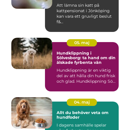
Att lämna sin katt på
kattpensionat i Jönköping
kan vara ett gruvligt beslut
f&...
05. maj
Hundklippning i
Sölvesborg: ta hand om din
älskade fyrbenta vän
Hundklippning är en viktig
del av att hålla din hund frisk
och glad. Hundklippning Sö...
04. maj
Allt du behöver veta om
hundfoder
I dagens samhälle spelar