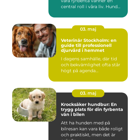
våra fyrbenta vänner en
central roll i våra liv. Hund...
03. maj
Veterinär Stockholm: en
guide till professionell
djurvård i hemmet
I dagens samhälle, där tid
och bekvämlighet ofta står
högt på agenda...
03. maj
Krocksäker hundbur: En
trygg plats för din fyrbenta
vän i bilen
Att ha hunden med på
bilresan kan vara både roligt
och praktiskt, men det är