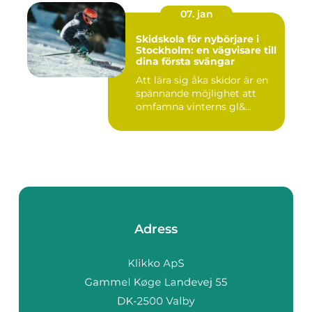
07. jan
Skidskola för nybörjare i
Stockholm: en vägvisare till
dina första svängar
Att lära sig åka skidor är en
spännande möjlighet att
omfamna vinterns gl&...
Adress