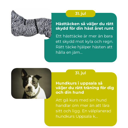
31. jul
Hästtäcken så väljer du rätt
skydd för din häst året runt
Ett hästtäcke är mer än bara
ett skydd mot kyla och regn.
Rätt täcke hjälper hästen att
hålla en jäm...
31. jul
Hundkurs i uppsala så
väljer du rätt träning för dig
och din hund
Att gå kurs med sin hund
handlar om mer än att lära
sitt och ligg. En välplanerad
hundkurs Uppsala k...