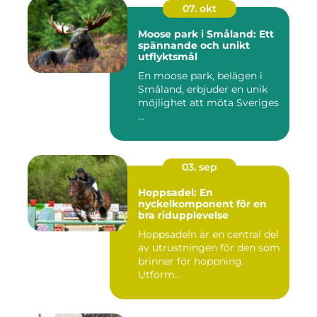
07. okt
Moose park i Småland: Ett
spännande och unikt
utflyktsmål
En moose park, belägen i
Småland, erbjuder en unik
möjlighet att möta Sveriges
...
03. sep
Hoppsadel: En
nyckelkomponent för en
bra ridupplevelse
Hoppsadeln är en central del
av utrustningen för den som
brinner för hoppning.
Utform...