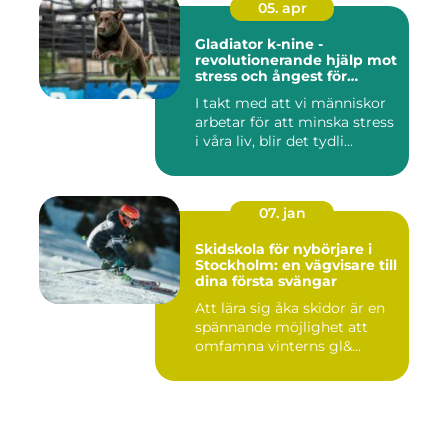
05. apr
Gladiator k-nine -
revolutionerande hjälp mot
stress och ångest för
hundar
I takt med att vi människor
arbetar för att minska stress
i våra liv, blir det tydli...
07. jan
Skidskola för nybörjare i
Stockholm: en vägvisare till
dina första svängar
Att lära sig åka skidor är en
spännande möjlighet att
omfamna vinterns gl&...