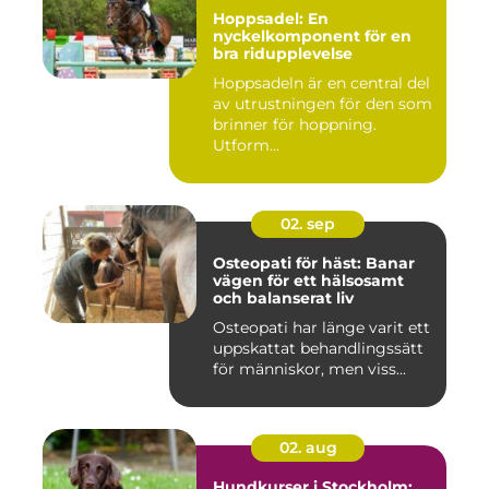
Hoppsadel: En
nyckelkomponent för en
bra ridupplevelse
Hoppsadeln är en central del
av utrustningen för den som
brinner för hoppning.
Utform...
02. sep
Osteopati för häst: Banar
vägen för ett hälsosamt
och balanserat liv
Osteopati har länge varit ett
uppskattat behandlingssätt
för människor, men viss...
02. aug
Hundkurser i Stockholm: