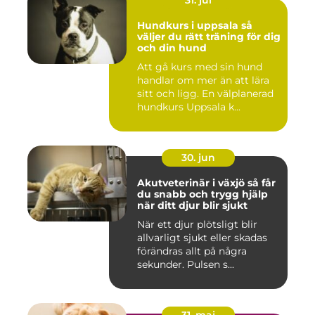
Hundkurs i uppsala så
väljer du rätt träning för dig
och din hund
Att gå kurs med sin hund
handlar om mer än att lära
sitt och ligg. En välplanerad
hundkurs Uppsala k...
30. jun
Akutveterinär i växjö så får
du snabb och trygg hjälp
när ditt djur blir sjukt
När ett djur plötsligt blir
allvarligt sjukt eller skadas
förändras allt på några
sekunder. Pulsen s...
31. maj