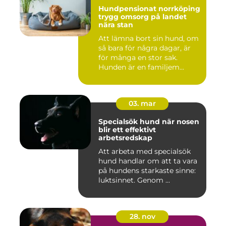
Hundpensionat norrköping
trygg omsorg på landet
nära stan
Att lämna bort sin hund, om
så bara för några dagar, är
för många en stor sak.
Hunden är en familjem...
03. mar
Specialsök hund när nosen
blir ett effektivt
arbetsredskap
Att arbeta med specialsök
hund handlar om att ta vara
på hundens starkaste sinne:
luktsinnet. Genom ...
28. nov