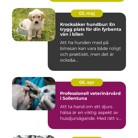
03. maj
Krocksäker hundbur: En
trygg plats för din fyrbenta
vän i bilen
Att ha hunden med på
bilresan kan vara både roligt
och praktiskt, men det är
ocks&a...
06. apr
Professionell veterinärvård
i Sollentuna
Att ta hand om ett djurs
hälsa är en viktig aspekt av
husdjursägande. Med rätt v...