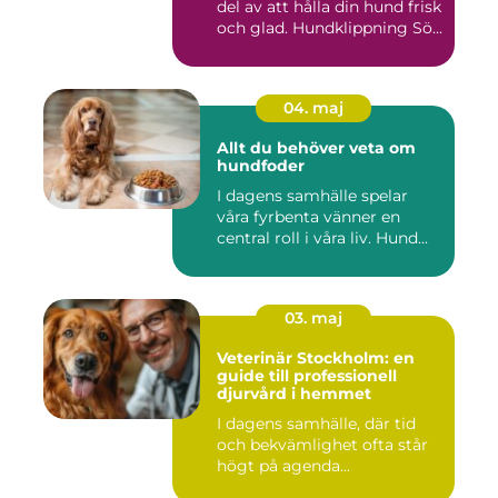
del av att hålla din hund frisk
och glad. Hundklippning Sö...
04. maj
Allt du behöver veta om
hundfoder
I dagens samhälle spelar
våra fyrbenta vänner en
central roll i våra liv. Hund...
03. maj
Veterinär Stockholm: en
guide till professionell
djurvård i hemmet
I dagens samhälle, där tid
och bekvämlighet ofta står
högt på agenda...