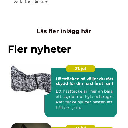
variation i kosten.
Läs fler inlägg här
Fler nyheter
31. jul
Hästtäcken så väljer du rätt
skydd för din häst året runt
Ett hästtäcke är mer än bara
ett skydd mot kyla och regn.
Rätt täcke hjälper hästen att
hålla en jäm...
31. jul