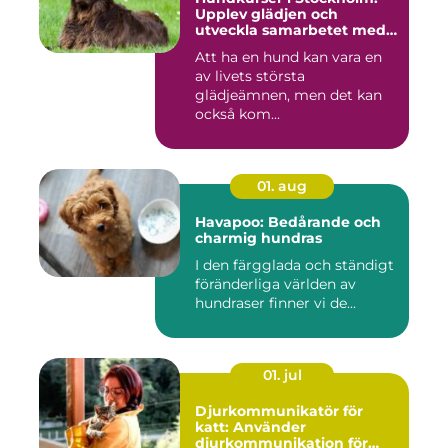
Upplev glädjen och
utveckla samarbetet med
din hund
Att ha en hund kan vara en
av livets största
glädjeämnen, men det kan
också kom...
01. aug
Havapoo: Bedårande och
charmig hundras
I den färgglada och ständigt
föränderliga världen av
hundraser finner vi de...
01. jul
Djurkommunikatör för
katt: Använder
djurkommunikation för