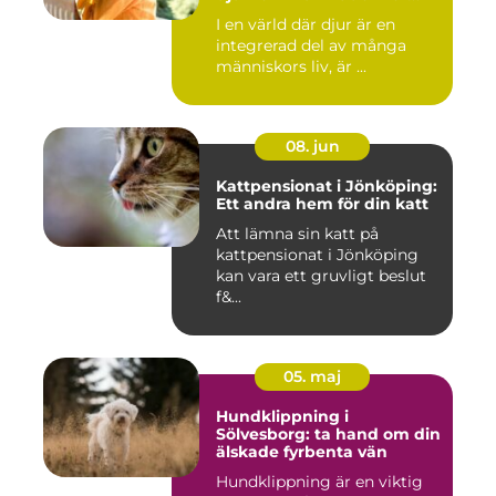
behandling av djur
I en värld där djur är en
integrerad del av många
människors liv, är ...
08. jun
Kattpensionat i Jönköping:
Ett andra hem för din katt
Att lämna sin katt på
kattpensionat i Jönköping
kan vara ett gruvligt beslut
f&...
05. maj
Hundklippning i
Sölvesborg: ta hand om din
älskade fyrbenta vän
Hundklippning är en viktig