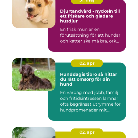
Djurtandvård - nyckeln till
ett friskare och gladare
husdjur
En frisk mun är en
förutsättning för att hundar
och katter ska må bra, ork...
02. apr
Hunddagis tibro så hittar
du rätt omsorg för din
hund
En vardag med jobb, familj
och fritidsintressen lämnar
ofta begränsat utrymme för
hundpromenader mit...
02. apr