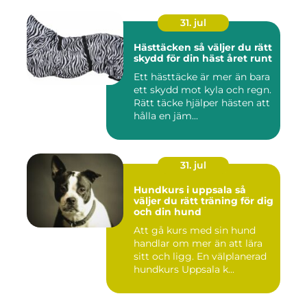
31. jul
Hästtäcken så väljer du rätt
skydd för din häst året runt
Ett hästtäcke är mer än bara
ett skydd mot kyla och regn.
Rätt täcke hjälper hästen att
hålla en jäm...
31. jul
Hundkurs i uppsala så
väljer du rätt träning för dig
och din hund
Att gå kurs med sin hund
handlar om mer än att lära
sitt och ligg. En välplanerad
hundkurs Uppsala k...