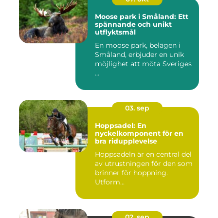
Moose park i Småland: Ett
spännande och unikt
utflyktsmål
En moose park, belägen i
Småland, erbjuder en unik
möjlighet att möta Sveriges
...
03. sep
Hoppsadel: En
nyckelkomponent för en
bra ridupplevelse
Hoppsadeln är en central del
av utrustningen för den som
brinner för hoppning.
Utform...
02. sep