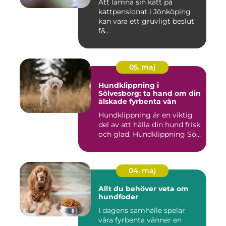
Att lämna sin katt på
kattpensionat i Jönköping
kan vara ett gruvligt beslut
f&...
05. maj
Hundklippning i
Sölvesborg: ta hand om din
älskade fyrbenta vän
Hundklippning är en viktig
del av att hålla din hund frisk
och glad. Hundklippning Sö...
04. maj
Allt du behöver veta om
hundfoder
I dagens samhälle spelar
våra fyrbenta vänner en