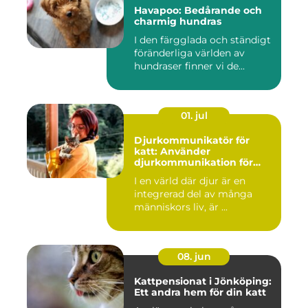
Havapoo: Bedårande och
charmig hundras
I den färgglada och ständigt
föränderliga världen av
hundraser finner vi de...
01. jul
Djurkommunikatör för
katt: Använder
djurkommunikation för
behandling av djur
I en värld där djur är en
integrerad del av många
människors liv, är ...
08. jun
Kattpensionat i Jönköping:
Ett andra hem för din katt