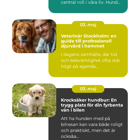
central roll i våra liv. Hund...
03. maj
Veterinär Stockholm: en
guide till professionell
djurvård i hemmet
I dagens samhälle, där tid
och bekvämlighet ofta står
högt på agenda...
03. maj
Krocksäker hundbur: En
trygg plats för din fyrbenta
vän i bilen
Att ha hunden med på
bilresan kan vara både roligt
och praktiskt, men det är
ocks&a...