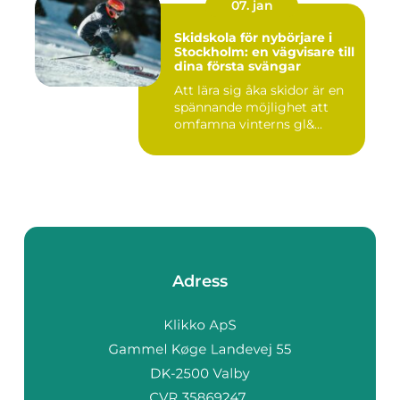
07. jan
Skidskola för nybörjare i
Stockholm: en vägvisare till
dina första svängar
Att lära sig åka skidor är en
spännande möjlighet att
omfamna vinterns gl&...
Adress