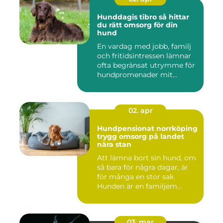
Hunddagis tibro så hittar
du rätt omsorg för din
hund
En vardag med jobb, familj
och fritidsintressen lämnar
ofta begränsat utrymme för
hundpromenader mit...
02. apr
Hundpensionat norrköping
trygg omsorg på landet
nära stan
Att lämna bort sin hund, om
så bara för några dagar, är
för många en stor sak.
Hunden är en familjem...
03. mar