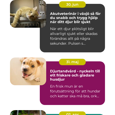
30. jun
Akutveterinär i växjö så får
du snabb och trygg hjälp
när ditt djur blir sjukt
När ett djur plötsligt blir
allvarligt sjukt eller skadas
förändras allt på några
sekunder. Pulsen s...
31. maj
Djurtandvård - nyckeln till
ett friskare och gladare
husdjur
En frisk mun är en
förutsättning för att hundar
och katter ska må bra, ork...
02. apr