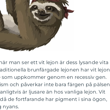
är man ser ett vit lejon är dess lysande vita
 traditionella brunfärgade lejonen har vit lejo
se som uppkommer genom en recessiv gen.
ism och påverkar inte bara färgen på pälse
nligtvis är ljusare än hos vanliga lejon. Vit
s då de fortfarande har pigment i sina ögon,
g nyans.