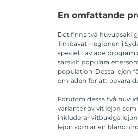
En omfattande pre
Det finns två huvudsakliga
Timbavati-regionen i Syd
speciellt avlade program ö
särskilt populära efterso
population. Dessa lejon f
områden för att bevara de
Förutom dessa två huvud
varianter av vit lejon so
inkluderar vitbukiga lejon
lejon som är en blandning 