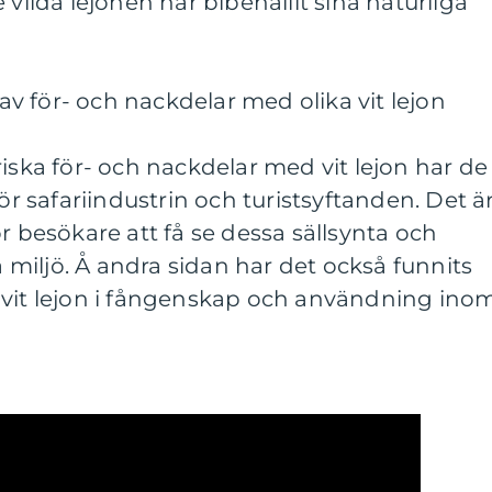
 vilda lejonen har bibehållit sina naturliga
 för- och nackdelar med olika vit lejon
riska för- och nackdelar med vit lejon har de
för safariindustrin och turistsyftanden. Det ä
r besökare att få se dessa sällsynta och
ga miljö. Å andra sidan har det också funnits
 vit lejon i fångenskap och användning ino