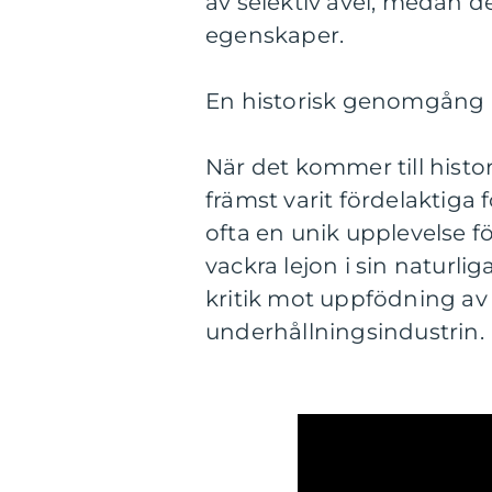
av selektiv avel, medan de
egenskaper.
En historisk genomgång av
När det kommer till histo
främst varit fördelaktiga 
ofta en unik upplevelse fö
vackra lejon i sin naturli
kritik mot uppfödning av
underhållningsindustrin.