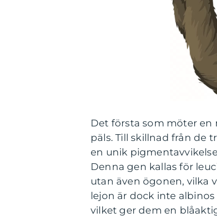
Det första som möter en n
päls. Till skillnad från de
en unik pigmentavvikel
Denna gen kallas för leuc
utan även ögonen, vilka va
lejon är dock inte albino
vilket ger dem en blåakti