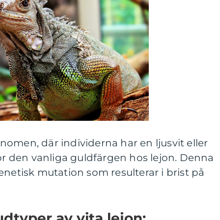
fenomen, där individerna har en ljusvit eller
för den vanliga guldfärgen hos lejon. Denna
enetisk mutation som resulterar i brist på
dtyper av vita lejon: