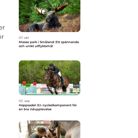
e
er
ör
07. okt
Moose park i Småland: Ett spännande
och unikt utflyktsmål
03. sep
Hoppsadel: En nyckelkomponent för
en bra ridupplevelse