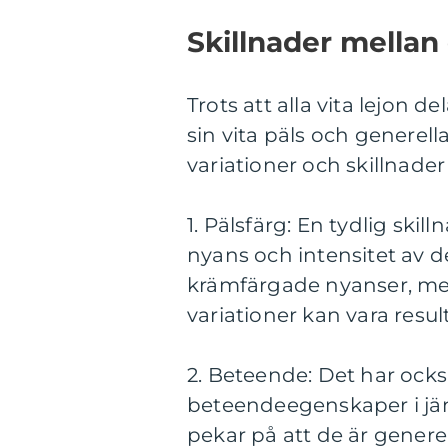
Skillnader mellan 
Trots att alla vita lejo
sin vita päls och generel
variationer och skillnade
1. Pälsfärg: En tydlig skill
nyans och intensitet av de
krämfärgade nyanser, med
variationer kan vara resu
2. Beteende: Det har också
beteendeegenskaper i jäm
pekar på att de är genere